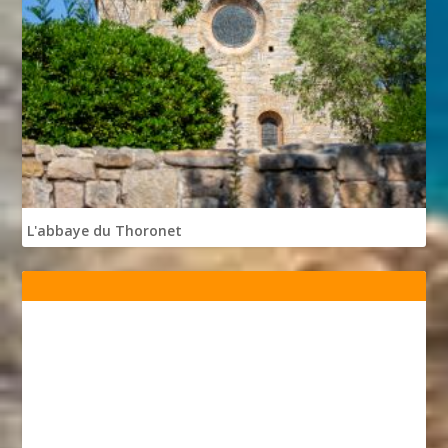
L'abbaye du Thoronet