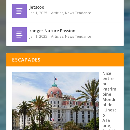
jetscool
Jan 1, 2025
|
Articles
,
News Tendance
ranger Nature Passion
Jan 1, 2025
|
Articles
,
News Tendance
ESCAPADES
Nice
entre
au
Patrim
oine
Mondi
al de
l’Unesc
o
A la
une
,