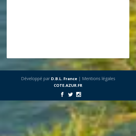
Développé par
| Mentions légales
D.B.L. France
COTE.AZUR.FR