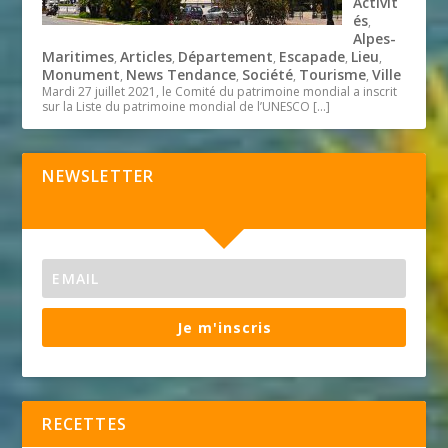
Activit
és
,
Alpes-
Maritimes
Articles
Département
Escapade
Lieu
,
,
,
,
,
Monument
News Tendance
Société
Tourisme
Ville
,
,
,
,
Mardi 27 juillet 2021, le Comité du patrimoine mondial a inscrit
sur la Liste du patrimoine mondial de l’UNESCO
[…]
NEWSLETTER
Je m'inscris
RECETTES