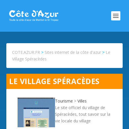
COTE.AZUR.FR
>
Sites internet de la côte d'azur
>
Le
Village Spéracèdes
LE VILLAGE SPÉRACÈDES
Tourisme
>
Villes
Le site officiel du village de
Spéracèdes, tout savoir sur la
vie locale du village