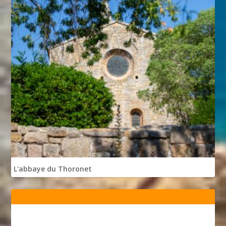
L'abbaye du Thoronet