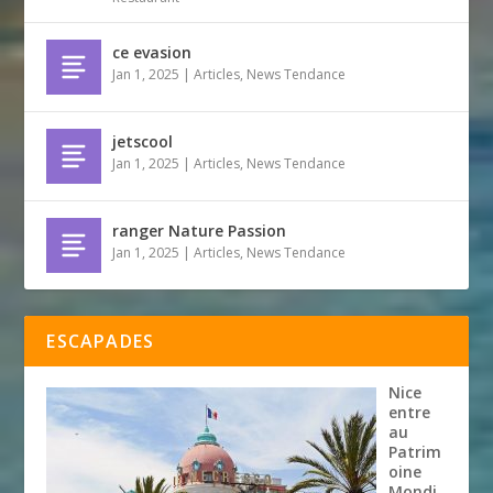
ce evasion
Jan 1, 2025
|
Articles
,
News Tendance
jetscool
Jan 1, 2025
|
Articles
,
News Tendance
ranger Nature Passion
Jan 1, 2025
|
Articles
,
News Tendance
ESCAPADES
Nice
entre
au
Patrim
oine
Mondi