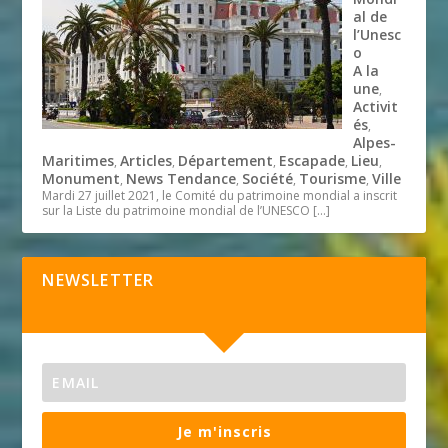
al de
l’Unesc
o
A la
une
,
Activit
és
,
Alpes-
Maritimes
Articles
Département
Escapade
Lieu
,
,
,
,
,
Monument
News Tendance
Société
Tourisme
Ville
,
,
,
,
Mardi 27 juillet 2021, le Comité du patrimoine mondial a inscrit
sur la Liste du patrimoine mondial de l’UNESCO
[…]
NEWSLETTER
Je m'inscris