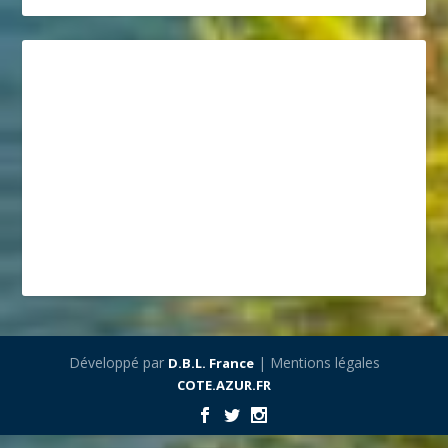
Développé par
| Mentions légales
D.B.L. France
COTE.AZUR.FR