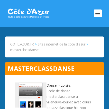
COTE.AZUR.FR
>
Sites internet de la côte d'azur
>
masterclassdanse
MASTERCLASSDANSE
Danse
>
Loisirs
Ecole de danse
masterclassdanse à
villeneuve-loubet avec cours
de jazz classique hip-hop