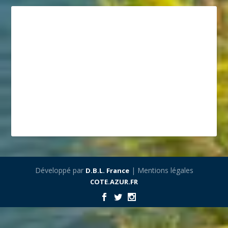
Développé par
| Mentions légales
D.B.L. France
COTE.AZUR.FR