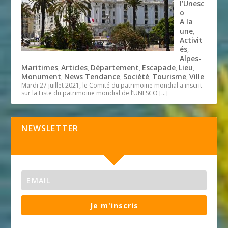
l’Unesc
o
A la
une
,
Activit
és
,
Alpes-
Maritimes
Articles
Département
Escapade
Lieu
,
,
,
,
,
Monument
News Tendance
Société
Tourisme
Ville
,
,
,
,
Mardi 27 juillet 2021, le Comité du patrimoine mondial a inscrit
sur la Liste du patrimoine mondial de l’UNESCO
[…]
NEWSLETTER
Je m'inscris