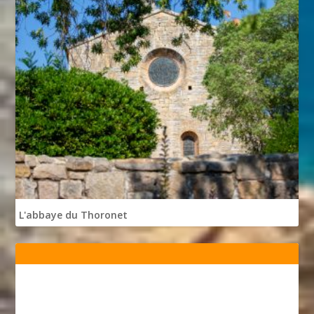
L'abbaye du Thoronet