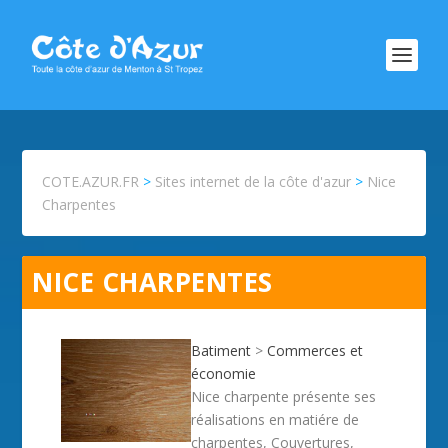
COTE.AZUR.FR
>
Sites internet de la côte d'azur
>
Nice
Charpentes
NICE CHARPENTES
Batiment
>
Commerces et
économie
Nice charpente présente ses
réalisations en matiére de
charpentes, Couvertures,