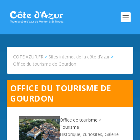
COTE.AZUR.FR
>
Sites internet de la côte d'azur
>
Office du tourisme de Gourdon
OFFICE DU TOURISME DE
GOURDON
Office de tourisme
>
Tourisme
Historique, curiosités, Galerie