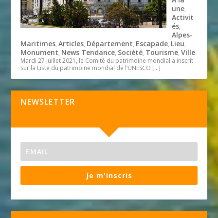
une
,
Activit
és
,
Alpes-
Maritimes
Articles
Département
Escapade
Lieu
,
,
,
,
,
Monument
News Tendance
Société
Tourisme
Ville
,
,
,
,
Mardi 27 juillet 2021, le Comité du patrimoine mondial a inscrit
sur la Liste du patrimoine mondial de l’UNESCO
[…]
NEWSLETTER
Je m'inscris