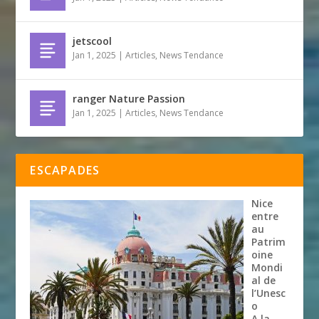
jetscool
Jan 1, 2025
|
Articles
,
News Tendance
ranger Nature Passion
Jan 1, 2025
|
Articles
,
News Tendance
ESCAPADES
Nice
entre
au
Patrim
oine
Mondi
al de
l’Unesc
o
A la