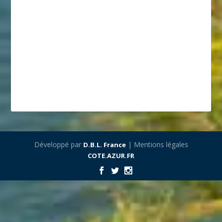
Développé par
| Mentions légales
D.B.L. France
COTE.AZUR.FR