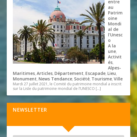
entre
au
Patrim
oine
Mondi
al de
l’Unesc
o
A la
une
,
Activit
és
,
Alpes-
Maritimes
Articles
Département
Escapade
Lieu
,
,
,
,
,
Monument
News Tendance
Société
Tourisme
Ville
,
,
,
,
Mardi 27 juillet 2021, le Comité du patrimoine mondial a inscrit
sur la Liste du patrimoine mondial de l’UNESCO
[…]
NEWSLETTER