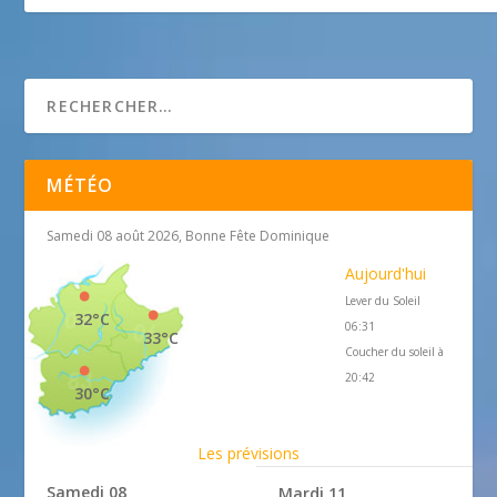
Caisse d’épargne
MÉTÉO
Samedi 08 août 2026, Bonne Fête Dominique
Aujourd'hui
Lever du Soleil
32°C
06:31
33°C
Coucher du soleil à
20:42
30°C
Les prévisions
Samedi 08
Mardi 11