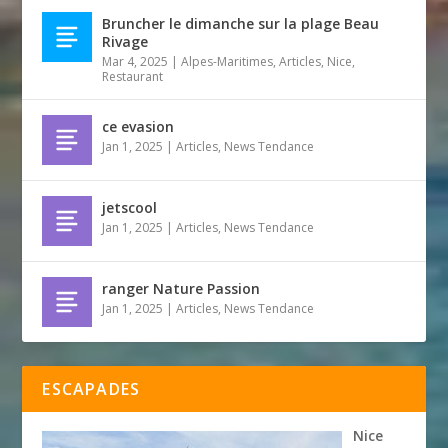
Bruncher le dimanche sur la plage Beau
Rivage
Mar 4, 2025
|
Alpes-Maritimes
,
Articles
,
Nice
,
Restaurant
ce evasion
Jan 1, 2025
|
Articles
,
News Tendance
jetscool
Jan 1, 2025
|
Articles
,
News Tendance
ranger Nature Passion
Jan 1, 2025
|
Articles
,
News Tendance
ESCAPADES
Nice