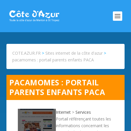
COTE.AZUR.FR
>
Sites internet de la côte d'azur
>
pacamomes : portail parents enfants PACA
PACAMOMES : PORTAIL
PARENTS ENFANTS PACA
Internet
>
Services
Portail référençant toutes les
informations concernant les