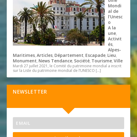
oine
Mondi
al de
l’Unesc
o
A la
une
,
Activit
és
,
Alpes-
Maritimes
Articles
Département
Escapade
Lieu
,
,
,
,
,
Monument
News Tendance
Société
Tourisme
Ville
,
,
,
,
Mardi 27 juillet 2021, le Comité du patrimoine mondial a inscrit
sur la Liste du patrimoine mondial de l’UNESCO
[…]
NEWSLETTER