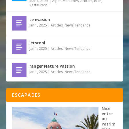
Mar 4, 2025
|
Alpes-Maritimes
,
Articles
,
Nice
,
Restaurant
ce evasion
Jan 1, 2025
|
Articles
,
News Tendance
jetscool
Jan 1, 2025
|
Articles
,
News Tendance
ranger Nature Passion
Jan 1, 2025
|
Articles
,
News Tendance
ESCAPADES
Nice
entre
au
Patrim