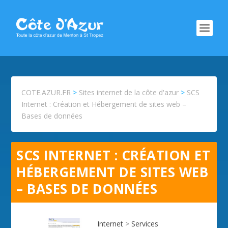
COTE.AZUR.FR
>
Sites internet de la côte d'azur
>
SCS
Internet : Création et Hébergement de sites web –
Bases de données
SCS INTERNET : CRÉATION ET
HÉBERGEMENT DE SITES WEB
– BASES DE DONNÉES
Internet
>
Services