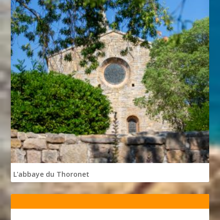
L'abbaye du Thoronet