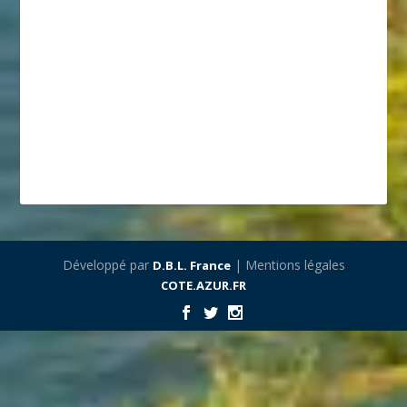
Développé par
| Mentions légales
D.B.L. France
COTE.AZUR.FR