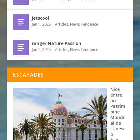
jetscool
Jan 1, 2025
|
Articles
,
News Tendance
ranger Nature Passion
Jan 1, 2025
|
Articles
,
News Tendance
ESCAPADES
Nice
entre
au
Patrim
oine
Mondi
al de
l’Unesc
o
A la