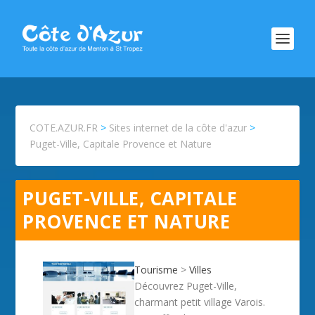
COTE.AZUR.FR
>
Sites internet de la côte d'azur
>
Puget-Ville, Capitale Provence et Nature
PUGET-VILLE, CAPITALE
PROVENCE ET NATURE
Tourisme
>
Villes
Découvrez Puget-Ville,
charmant petit village Varois.