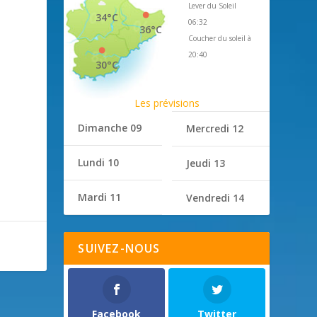
Lever du Soleil
34°C
06:32
36°C
Coucher du soleil à
20:40
30°C
Les prévisions
Dimanche 09
Mercredi 12
Lundi 10
Jeudi 13
Mardi 11
Vendredi 14
SUIVEZ-NOUS
Facebook
Twitter