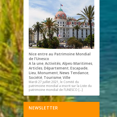
Nice entre au Patrimoine Mondial
de l’Unesco
A la une
Activités
Alpes-Maritimes
,
,
,
Articles
Département
Escapade
,
,
,
Lieu
Monument
News Tendance
,
,
,
Société
Tourisme
Ville
,
,
Mardi 27 juillet 2021, le Comité du
patrimoine mondial a inscrit sur la Liste du
patrimoine mondial de l’UNESCO
[…]
NEWSLETTER