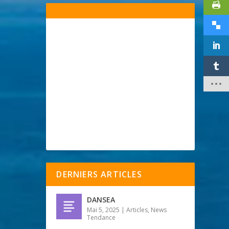
DERNIERS ARTICLES
DANSEA
Mai 5, 2025
|
Articles
,
News
Tendance