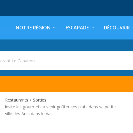
NOTRE RÉGION
ESCAPADE
DÉCOUVRIR
aurant Le Cabanon
Restaurants
>
Sorties
invite les gourmets à venir goûter ses plats dans sa petite
ville des Arcs dans le Var.