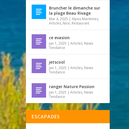
Bruncher le dimanche sur
la plage Beau Rivage
Mar 4, 2025
|
Alpes-Maritimes
,
Articles
,
Nice
,
Restaurant
ce evasion
Jan 1, 2025
|
Articles
,
News
Tendance
jetscool
Jan 1, 2025
|
Articles
,
News
Tendance
ranger Nature Passion
Jan 1, 2025
|
Articles
,
News
Tendance
ESCAPADES