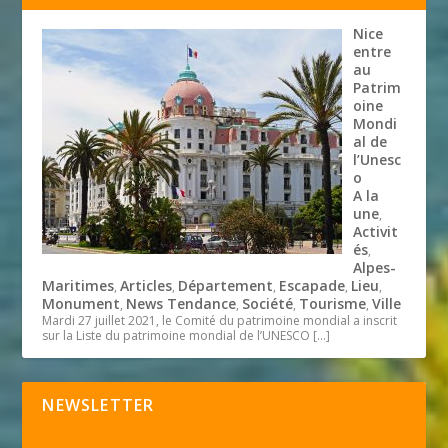
Nice
entre
au
Patrim
oine
Mondi
al de
l’Unesc
o
A la
une
,
Activit
és
,
Alpes-
Maritimes
Articles
Département
Escapade
Lieu
,
,
,
,
,
Monument
News Tendance
Société
Tourisme
Ville
,
,
,
,
Mardi 27 juillet 2021, le Comité du patrimoine mondial a inscrit
sur la Liste du patrimoine mondial de l’UNESCO
[…]
NEWSLETTER