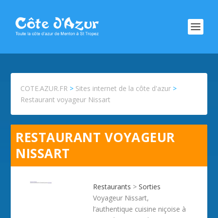
COTE.AZUR.FR
>
Sites internet de la côte d'azur
>
Restaurant voyageur Nissart
RESTAURANT VOYAGEUR
NISSART
Restaurants
>
Sorties
Voyageur Nissart,
l’authentique cuisine niçoise à