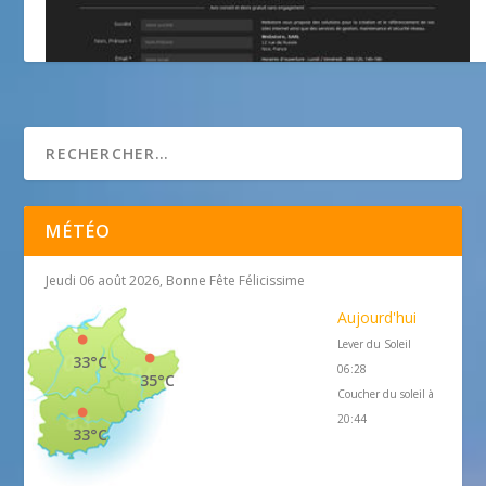
La canne à sucre
MÉTÉO
Jeudi 06 août 2026, Bonne Fête Félicissime
Aujourd'hui
Lever du Soleil
33°C
06:28
35°C
Coucher du soleil à
20:44
33°C