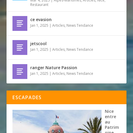
Mar 4, 2025
|
Alpes-Maritimes
,
Articles
,
Nice
,
Restaurant
ce evasion
Jan 1, 2025
|
Articles
,
News Tendance
jetscool
Jan 1, 2025
|
Articles
,
News Tendance
ranger Nature Passion
Jan 1, 2025
|
Articles
,
News Tendance
ESCAPADES
Nice
entre
au
Patrim
oine