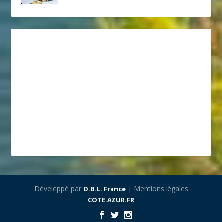
Développé par
| Mentions légales
D.B.L. France
COTE.AZUR.FR