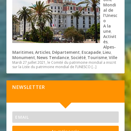
Mondi
al de
l’Unesc
o
A la
une
,
Activit
és
,
Alpes-
Maritimes
Articles
Département
Escapade
Lieu
,
,
,
,
,
Monument
News Tendance
Société
Tourisme
Ville
,
,
,
,
Mardi 27 juillet 2021, le Comité du patrimoine mondial a inscrit
sur la Liste du patrimoine mondial de l’UNESCO
[…]
NEWSLETTER