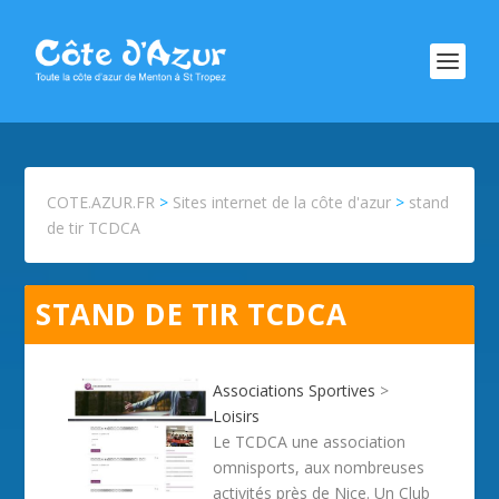
COTE.AZUR.FR
>
Sites internet de la côte d'azur
>
stand
de tir TCDCA
STAND DE TIR TCDCA
Associations Sportives
>
Loisirs
Le TCDCA une association
omnisports, aux nombreuses
activités près de Nice. Un Club