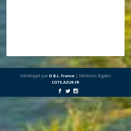
Développé par
| Mentions légales
D.B.L. France
COTE.AZUR.FR