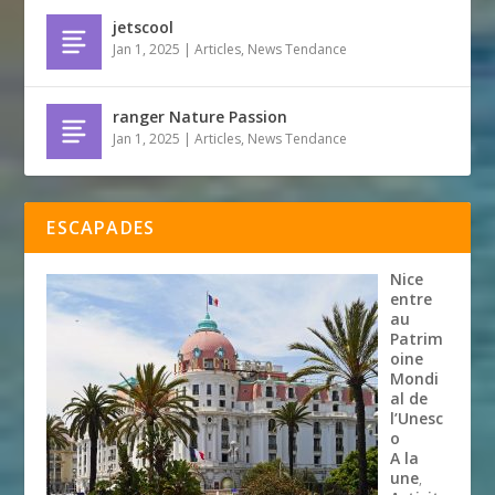
jetscool
Jan 1, 2025
|
Articles
,
News Tendance
ranger Nature Passion
Jan 1, 2025
|
Articles
,
News Tendance
ESCAPADES
Nice
entre
au
Patrim
oine
Mondi
al de
l’Unesc
o
A la
une
,