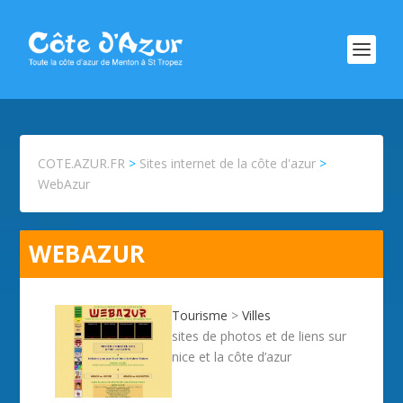
COTE.AZUR.FR
>
Sites internet de la côte d'azur
>
WebAzur
WEBAZUR
Tourisme
>
Villes
sites de photos et de liens sur
nice et la côte d’azur