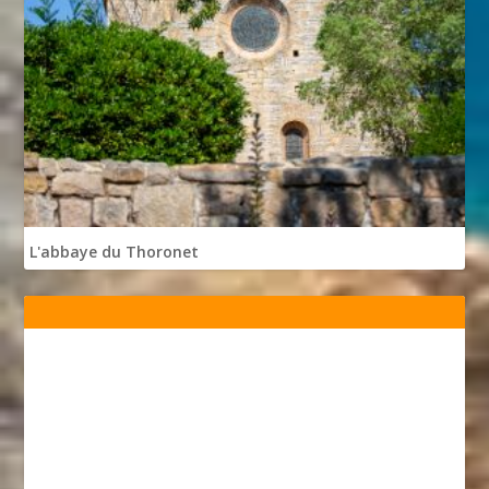
L'abbaye du Thoronet