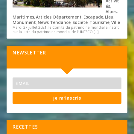
Activit
és
,
Alpes-
Maritimes
Articles
Département
Escapade
Lieu
,
,
,
,
,
Monument
News Tendance
Société
Tourisme
Ville
,
,
,
,
Mardi 27 juillet 2021, le Comité du patrimoine mondial a inscrit
sur la Liste du patrimoine mondial de l’UNESCO
[…]
NEWSLETTER
Je m'inscris
RECETTES