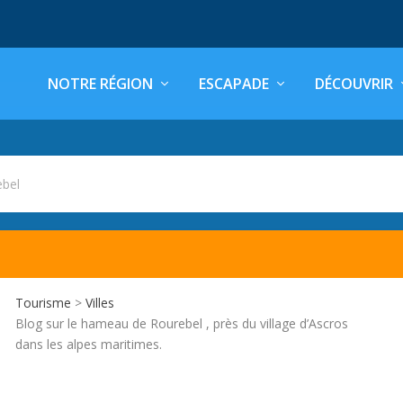
NOTRE RÉGION
ESCAPADE
DÉCOUVRIR
ebel
Tourisme
>
Villes
Blog sur le hameau de Rourebel , près du village d’Ascros
dans les alpes maritimes.