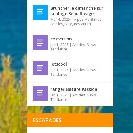
Bruncher le dimanche sur
la plage Beau Rivage
Mar 4, 2025
|
Alpes-Maritimes
,
Articles
,
Nice
,
Restaurant
ce evasion
Jan 1, 2025
|
Articles
,
News
Tendance
jetscool
Jan 1, 2025
|
Articles
,
News
Tendance
ranger Nature Passion
Jan 1, 2025
|
Articles
,
News
Tendance
ESCAPADES