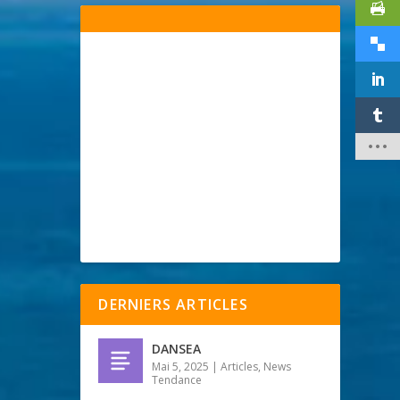
DERNIERS ARTICLES
DANSEA
Mai 5, 2025
|
Articles
,
News
Tendance