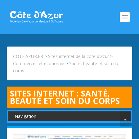
COTE.AZUR.FR
>
Sites internet de la côte d'azur
>
Commerces et économie
>
Santé, beauté et soin du
corps
SITES INTERNET :
SANTÉ,
BEAUTÉ ET SOIN DU CORPS
Navigation
▾