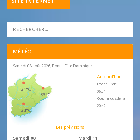
SITE INTERNET
MÉTÉO
Samedi 08 août 2026, Bonne Fête Dominique
Aujourd'hui
Lever du Soleil
31°C
06:31
33°C
Coucher du soleil à
20:42
30°C
Les prévisions
Samedi 08
Mardi 11