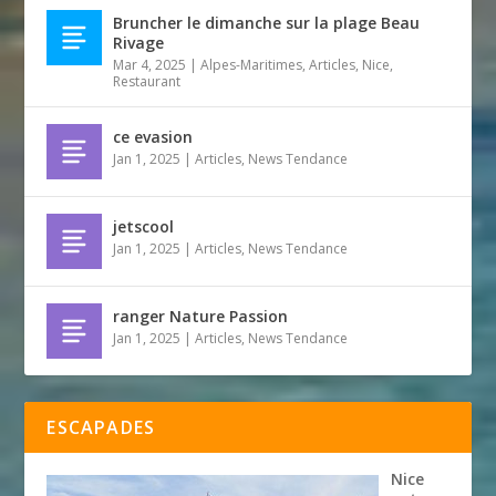
Bruncher le dimanche sur la plage Beau
Rivage
Mar 4, 2025
|
Alpes-Maritimes
,
Articles
,
Nice
,
Restaurant
ce evasion
Jan 1, 2025
|
Articles
,
News Tendance
jetscool
Jan 1, 2025
|
Articles
,
News Tendance
ranger Nature Passion
Jan 1, 2025
|
Articles
,
News Tendance
ESCAPADES
Nice