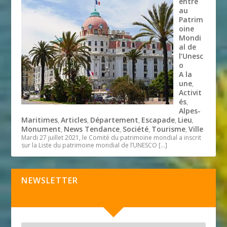
entre
au
Patrim
oine
Mondi
al de
l’Unesc
o
A la
une
,
Activit
és
,
Alpes-
Maritimes
Articles
Département
Escapade
Lieu
,
,
,
,
,
Monument
News Tendance
Société
Tourisme
Ville
,
,
,
,
Mardi 27 juillet 2021, le Comité du patrimoine mondial a inscrit
sur la Liste du patrimoine mondial de l’UNESCO
[…]
NEWSLETTER