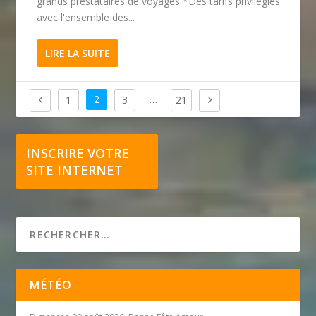
grands prestataires de voyages *Des tarifs privilégiés
avec l'ensemble des...
LIRE LA SUITE
2
…
1
3
21
INSCRIRE VOTRE
SITE INTERNET
MÉTÉO