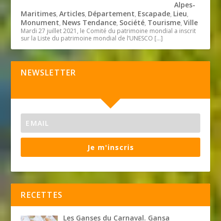
Alpes-
Maritimes
Articles
Département
Escapade
Lieu
,
,
,
,
,
Monument
News Tendance
Société
Tourisme
Ville
,
,
,
,
Mardi 27 juillet 2021, le Comité du patrimoine mondial a inscrit
sur la Liste du patrimoine mondial de l’UNESCO
[…]
NEWSLETTER
Je m'inscris
RECETTES
Les Ganses du Carnaval. Gansa