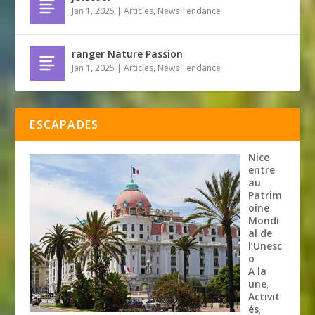
Jan 1, 2025
|
Articles
,
News Tendance
ranger Nature Passion
Jan 1, 2025
|
Articles
,
News Tendance
ESCAPADES
Nice
entre
au
Patrim
oine
Mondi
al de
l’Unesc
o
A la
une
,
Activit
és
,