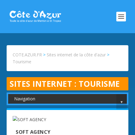
COTE.AZUR.FR
>
Sites internet de la côte d'azur
>
Tourisme
SITES INTERNET :
TOURISME
Navigation
▾
SOFT AGENCY