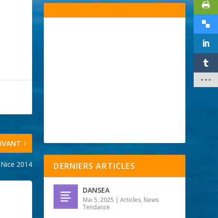
IVANT
 Nice 2014
DERNIERS ARTICLES
DANSEA
Mai 5, 2025
|
Articles
,
News
Tendance