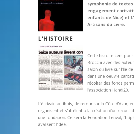
symphonie de textes 
engagement caritatif.
enfants de Nice) et 
Artisans du Livre.
L’HISTOIRE
Cette histoire cent pou
Brocchi avec des auteur
salon du livre sur l’Île 
dans une oeuvre caritati
récolter des fonds perm
l’association Handi20.
L’écrivain antibois, de retour sur la Côte d’Azur, 
organisent et s’attèlent à la création d’un recueil
une fondation. Ce sera la Fondation Lenval, l’hôp
avalisent l’idée.