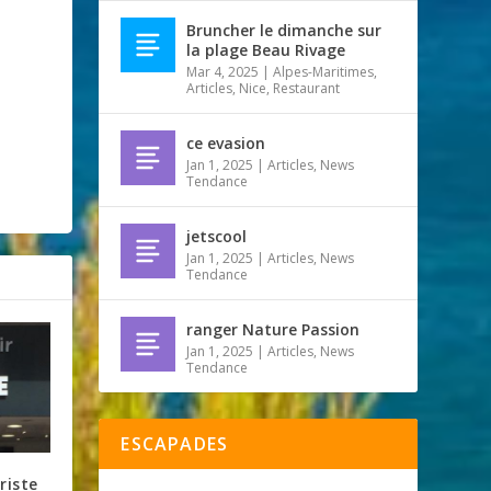
Bruncher le dimanche sur
la plage Beau Rivage
Mar 4, 2025
|
Alpes-Maritimes
,
Articles
,
Nice
,
Restaurant
ce evasion
Jan 1, 2025
|
Articles
,
News
Tendance
jetscool
Jan 1, 2025
|
Articles
,
News
Tendance
ranger Nature Passion
Jan 1, 2025
|
Articles
,
News
Tendance
ESCAPADES
riste