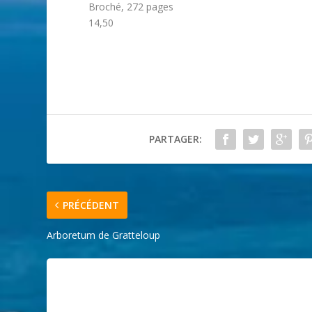
Broché, 272 pages
14,50
PARTAGER:
PRÉCÉDENT
Arboretum de Gratteloup