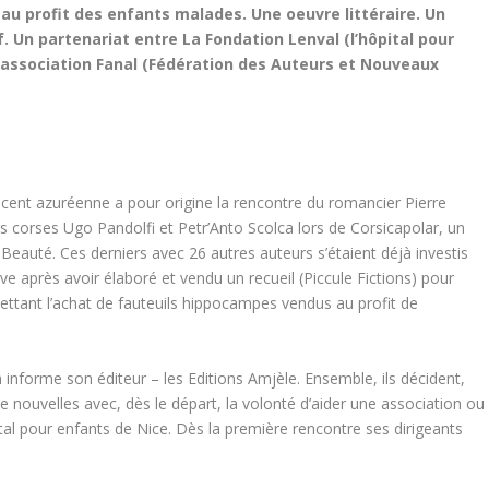
au profit des enfants malades. Une oeuvre littéraire. Un
 Un partenariat entre La Fondation Lenval (l’hôpital pour
L’association Fanal (Fédération des Auteurs et Nouveaux
r cent azuréenne a pour origine la rencontre du romancier Pierre
s corses Ugo Pandolfi et Petr’Anto Scolca lors de Corsicapolar, un
de Beauté. Ces derniers avec 26 autres auteurs s’étaient déjà investis
ve après avoir élaboré et vendu un recueil (Piccule Fictions) pour
ettant l’achat de fauteuils hippocampes vendus au profit de
en informe son éditeur – les Editions Amjèle. Ensemble, ils décident,
 de nouvelles avec, dès le départ, la volonté d’aider une association ou
ital pour enfants de Nice. Dès la première rencontre ses dirigeants