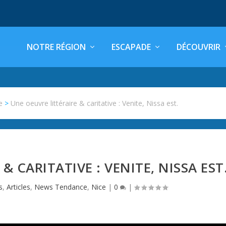
NOTRE RÉGION
ESCAPADE
DÉCOUVRIR
e
>
Une oeuvre littéraire & caritative : Venite, Nissa est.
& CARITATIVE : VENITE, NISSA EST
s
,
Articles
,
News Tendance
,
Nice
|
0
|