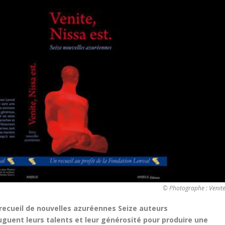
© Photographe : Venite,
 recueil de nouvelles azuréennes Seize auteurs
guent leurs talents et leur générosité pour produire une