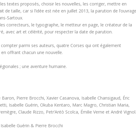
re les textes proposés, choisir les nouvelles, les corriger, mettre en
 de taille, car si l’idée est née en juillet 2013, la parution de l’ouvrag
ans-Sartoux.
 les correcteurs, le typographe, le metteur en page, le créateur de la
ré, avec art et célérité, pour respecter la date de parution.
 de compter parmi ses auteurs, quatre Corses qui ont également
 en offrant chacun une nouvelle.
 régionales ; une aventure humaine.
 Baron, Pierre Brocchi, Xavier Casanova, Isabelle Chansigaud, Éric
tti, Isabelle Guérin, Okuba Kentaro, Marc Magro, Christian Maria,
rnègre, Claude Rizzo, Petr’Antò Scolca, Émilie Verne et André Vignol
abelle Guérin & Pierre Brocchi