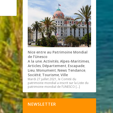
Nice entre au Patrimoine Mondial
de l’Unesco
A la une
Activités
Alpes-Maritimes
,
,
,
Articles
Département
Escapade
,
,
,
Lieu
Monument
News Tendance
,
,
,
Société
Tourisme
Ville
,
,
Mardi 27 juillet 2021, le Comité du
patrimoine mondial a inscrit sur la Liste du
patrimoine mondial de l’UNESCO
[…]
NEWSLETTER