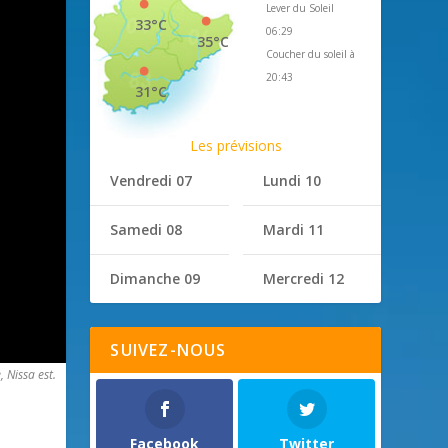
Lever du Soleil
33°C
06:29
35°C
Coucher du soleil à
20:43
31°C
Les prévisions
Vendredi 07
Lundi 10
Samedi 08
Mardi 11
Dimanche 09
Mercredi 12
SUIVEZ-NOUS
 Nissa est.
Facebook
Twitter