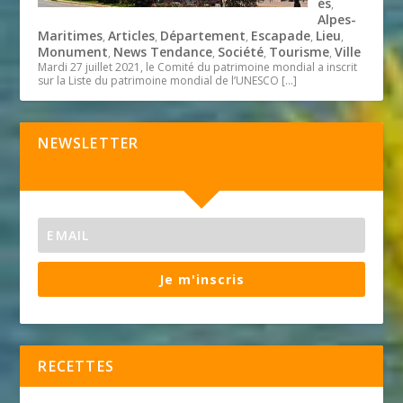
és
,
Alpes-
Maritimes
Articles
Département
Escapade
Lieu
,
,
,
,
,
Monument
News Tendance
Société
Tourisme
Ville
,
,
,
,
Mardi 27 juillet 2021, le Comité du patrimoine mondial a inscrit
sur la Liste du patrimoine mondial de l’UNESCO
[…]
NEWSLETTER
Je m'inscris
RECETTES