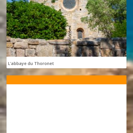
L'abbaye du Thoronet