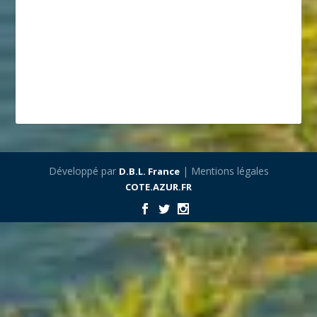
Développé par
| Mentions légales
D.B.L. France
COTE.AZUR.FR