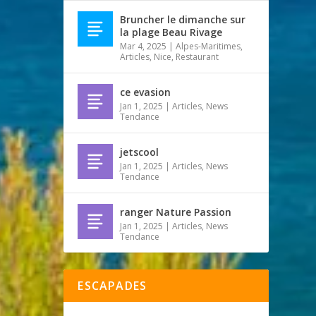
Bruncher le dimanche sur
la plage Beau Rivage
Mar 4, 2025
|
Alpes-Maritimes
,
Articles
,
Nice
,
Restaurant
ce evasion
Jan 1, 2025
|
Articles
,
News
Tendance
jetscool
Jan 1, 2025
|
Articles
,
News
Tendance
ranger Nature Passion
Jan 1, 2025
|
Articles
,
News
Tendance
ESCAPADES