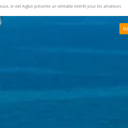
euse, le viel Aiglun présente un véritable intérêt pour les amateurs
SU