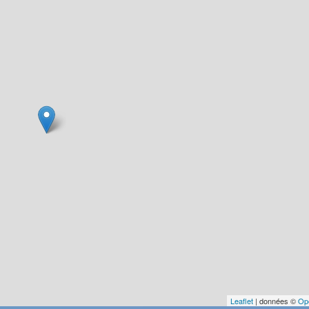
Leaflet
| données ©
Op