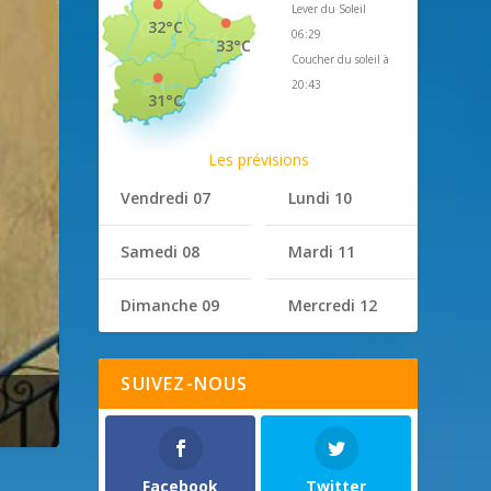
Lever du Soleil
32°C
06:29
33°C
Coucher du soleil à
20:43
31°C
Les prévisions
Vendredi 07
Lundi 10
Samedi 08
Mardi 11
Dimanche 09
Mercredi 12
SUIVEZ-NOUS
Facebook
Twitter