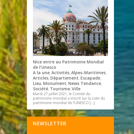
Nice entre au Patrimoine Mondial
de l’Unesco
A la une
Activités
Alpes-Maritimes
,
,
,
Articles
Département
Escapade
,
,
,
Lieu
Monument
News Tendance
,
,
,
Société
Tourisme
Ville
,
,
Mardi 27 juillet 2021, le Comité du
patrimoine mondial a inscrit sur la Liste du
patrimoine mondial de l’UNESCO
[…]
NEWSLETTER