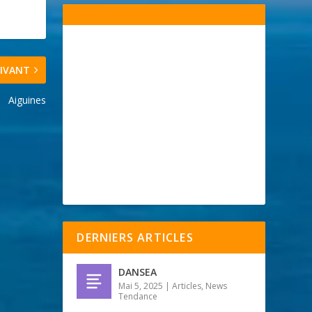
IVANT
Aiguines
DERNIERS ARTICLES
DANSEA
Mai 5, 2025
|
Articles
,
News
Tendance