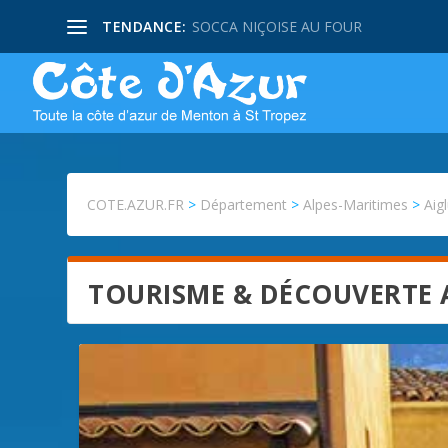
TENDANCE:
SOCCA NIÇOISE AU FOUR
COTE.AZUR.FR
>
Département
>
Alpes-Maritimes
>
Aig
TOURISME & DÉCOUVERTE 