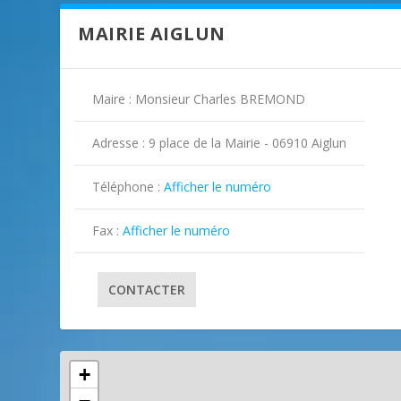
MAIRIE AIGLUN
Maire : Monsieur Charles BREMOND
Adresse : 9 place de la Mairie - 06910 Aiglun
Téléphone :
Afficher le numéro

Fax :
Afficher le numéro

CONTACTER
+
ILLUSTRATION AIGLUN ( 2 )
ILLUSTRATION AIGLUN ( 3 )
ILLUSTRATION AIGLUN ( 4 )
ILLUSTRATION AIGLUN ( 5 )
ILLUSTRATION AIGLUN ( 6 )
ILLUSTRATION AIGLUN ( 7 )