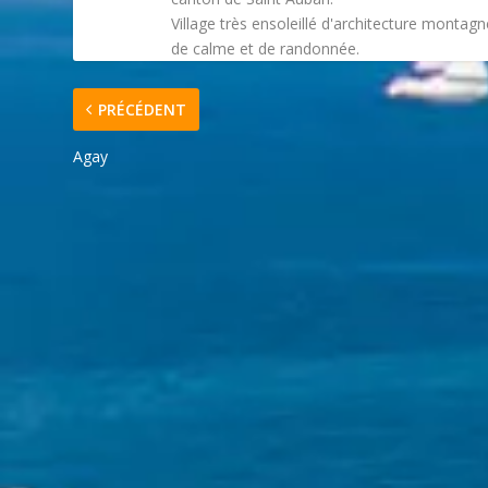
Village très ensoleillé d'architecture montagn
de calme et de randonnée.
PRÉCÉDENT
Agay