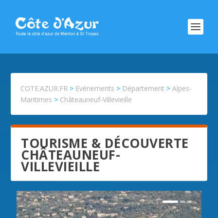
COTE.AZUR.FR
>
Evénements
>
Département
>
Alpes-
Maritimes
>
Châteauneuf-Villevieille
TOURISME & DÉCOUVERTE
CHÂTEAUNEUF-
VILLEVIEILLE