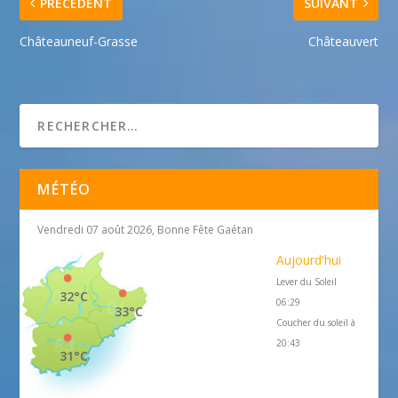
PRÉCÉDENT
SUIVANT
Châteauneuf-Grasse
Châteauvert
MÉTÉO
Vendredi 07 août 2026, Bonne Fête Gaétan
Aujourd'hui
Lever du Soleil
32°C
06:29
33°C
Coucher du soleil à
20:43
31°C