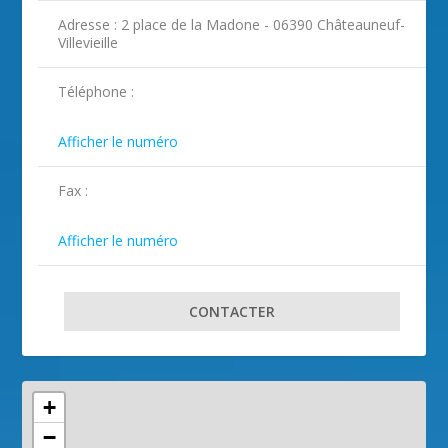
Adresse : 2 place de la Madone - 06390 Châteauneuf-
Villevieille
ILLUSTRATION CHÂTEAUNEUF-
ILLUSTRATION CHÂTEAUNEUF-
ILLUSTRATION CHÂTEAUNEUF-
VILLEVIEILLE ( 2 )
VILLEVIEILLE ( 3 )
VILLEVIEILLE ( 4 )
Téléphone :

Afficher le numéro
Fax :

Afficher le numéro
CONTACTER
+
−