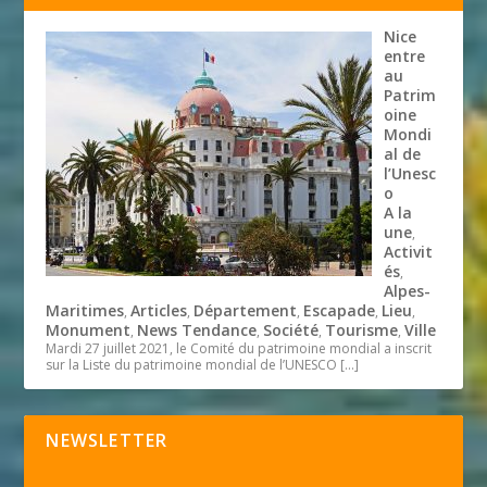
Nice
entre
au
Patrim
oine
Mondi
al de
l’Unesc
o
A la
une
,
Activit
és
,
Alpes-
Maritimes
Articles
Département
Escapade
Lieu
,
,
,
,
,
Monument
News Tendance
Société
Tourisme
Ville
,
,
,
,
Mardi 27 juillet 2021, le Comité du patrimoine mondial a inscrit
sur la Liste du patrimoine mondial de l’UNESCO
[…]
NEWSLETTER