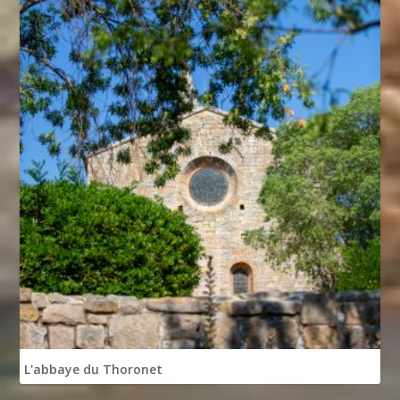
L'abbaye du Thoronet