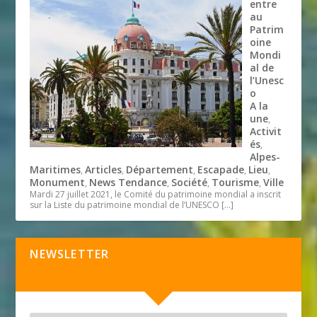
entre
au
Patrim
oine
Mondi
al de
l’Unesc
o
A la
une
,
Activit
és
,
Alpes-
Maritimes
Articles
Département
Escapade
Lieu
,
,
,
,
,
Monument
News Tendance
Société
Tourisme
Ville
,
,
,
,
Mardi 27 juillet 2021, le Comité du patrimoine mondial a inscrit
sur la Liste du patrimoine mondial de l’UNESCO
[…]
NEWSLETTER