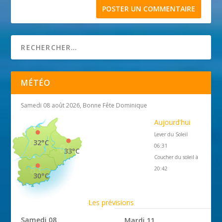
MÉTÉO
Samedi 08 août 2026, Bonne Fête Dominique
Aujourd'hui
Lever du Soleil
32°C
06:31
33°C
Coucher du soleil à
20:42
30°C
Les prévisions
Samedi 08
Mardi 11