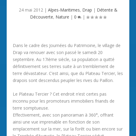
24 mai 2012
|
Alpes-Maritimes
,
Drap
|
Détente &
Découverte
,
Nature
|
0
|
Dans le cadre des Journées du Patrimoine, le village de
Drap va renouer avec son passé le samedi 20
septembre. Au 17ième siècle, sa population a quitté
définitivement ses terres suite à un tremblement de
terre dévastateur. C’est ainsi, que du Plateau Tercier, les
drapois sont descendus peupler les rives du Paillon.
Le Plateau Tercier ? Cet endroit n’est certes pas
inconnu pour les promoteurs immobiliers friands de
terre somptueuse.
Effectivement, avec son panoraman à 360°, offrant
ainsi une vue imprenable en fonction de son
emplacement sur la mer, sur la forêt ou bien encore sur
le Trophée d’Auguste, le Plateau Tercier séduit.