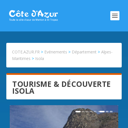
COTE.AZUR.FR
>
Evénements
>
Département
>
Alpes-
Maritimes
>
Isola
TOURISME & DÉCOUVERTE
ISOLA