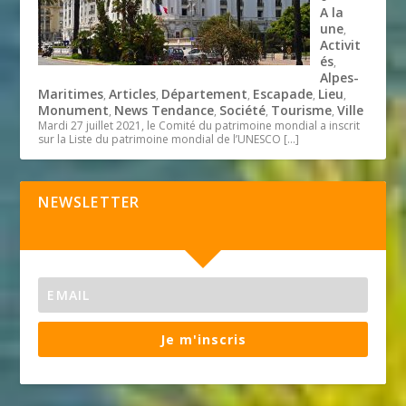
A la
une
,
Activit
és
,
Alpes-
Maritimes
Articles
Département
Escapade
Lieu
,
,
,
,
,
Monument
News Tendance
Société
Tourisme
Ville
,
,
,
,
Mardi 27 juillet 2021, le Comité du patrimoine mondial a inscrit
sur la Liste du patrimoine mondial de l’UNESCO
[…]
NEWSLETTER
Je m'inscris