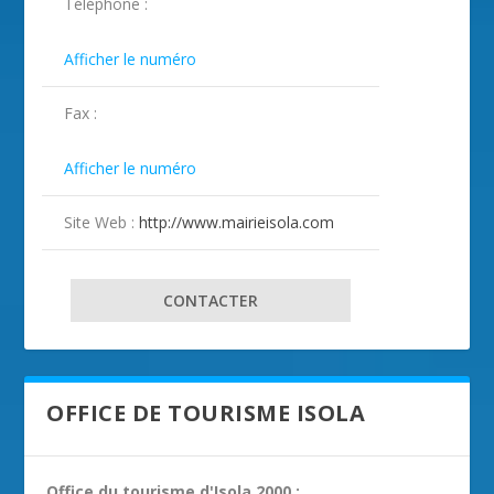
Téléphone :
ILLUSTRATION ISOLA ( 2 )
ILLUSTRATION ISOLA ( 3 )
ILLUSTRATION ISOLA ( 4 )
ILLUSTRATION ISOLA ( 5 )
ILLUSTRATION ISOLA ( 6 )
ILLUSTRATION ISOLA ( 7 )
ILLUSTRATION ISOLA ( 8 )
ILLUSTRATION ISOLA ( 9 )

Afficher le numéro
Fax :

Afficher le numéro
Site Web :
http://www.mairieisola.com
CONTACTER
OFFICE DE TOURISME ISOLA
Office du tourisme
d'Isola 2000 :