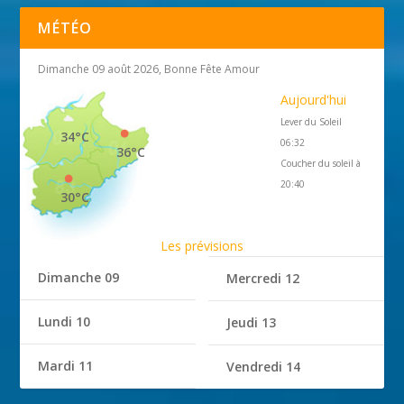
MÉTÉO
Dimanche 09 août 2026, Bonne Fête Amour
Aujourd'hui
Lever du Soleil
34°C
06:32
36°C
Coucher du soleil à
20:40
30°C
Les prévisions
Dimanche 09
Mercredi 12
Lundi 10
Jeudi 13
Mardi 11
Vendredi 14