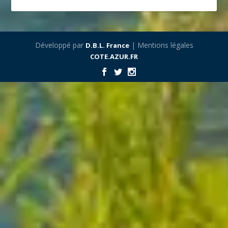
Développé par
| Mentions légales
D.B.L. France
COTE.AZUR.FR