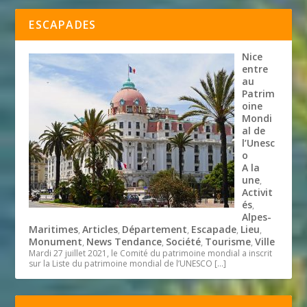
ESCAPADES
Nice
entre
au
Patrim
oine
Mondi
al de
l’Unesc
o
A la
une
,
Activit
és
,
Alpes-
Maritimes
Articles
Département
Escapade
Lieu
,
,
,
,
,
Monument
News Tendance
Société
Tourisme
Ville
,
,
,
,
Mardi 27 juillet 2021, le Comité du patrimoine mondial a inscrit
sur la Liste du patrimoine mondial de l’UNESCO
[…]