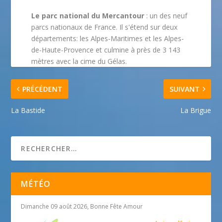
Le parc national du Mercantour
: un des neuf
parcs nationaux de France. Il s'étend sur deux
départements: les Alpes-Maritimes et les Alpes-
de-Haute-Provence et culmine à près de 3 143
mètres avec la cime du Gélas.
PRÉCÉDENT
SUIVANT
La Bastide
La Brigue
MÉTÉO
Dimanche 09 août 2026, Bonne Fête Amour