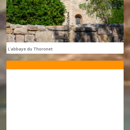
L'abbaye du Thoronet