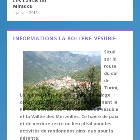
Les Lamas du
Miradou
1 janvier 2015
INFORMATIONS LA BOLLÈNE-VÉSUBIE
Situé
sur la
route
du col
de
Turini,
La Bollène-Vésubie est un ancien village
construit à flanc de montagne dominant le
Parc du Mercantour, la Vallée de La Vésubie
et la Vallée des Merveilles. Ce havre de paix
et de verdure reste un lieu idéal pour les
activités de randonnées ainsi que pour la
détente.