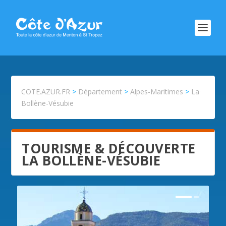
COTE.AZUR.FR
>
Département
>
Alpes-Maritimes
>
La
Bollène-Vésubie
TOURISME & DÉCOUVERTE
LA BOLLÈNE-VÉSUBIE