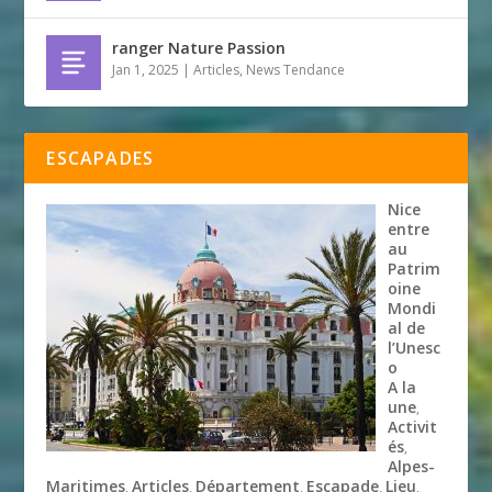
ranger Nature Passion
Jan 1, 2025
|
Articles
,
News Tendance
ESCAPADES
Nice
entre
au
Patrim
oine
Mondi
al de
l’Unesc
o
A la
une
,
Activit
és
,
Alpes-
Maritimes
Articles
Département
Escapade
Lieu
,
,
,
,
,