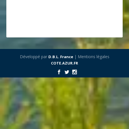
Développé par
| Mentions légales
D.B.L. France
COTE.AZUR.FR