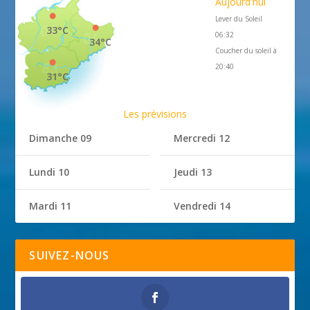
Aujourd'hui
Lever du Soleil
33°C
06:32
34°C
Coucher du soleil à
20:40
31°C
Les prévisions
Dimanche 09
Mercredi 12
Lundi 10
Jeudi 13
Mardi 11
Vendredi 14
SUIVEZ-NOUS