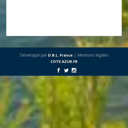
Développé par
| Mentions légales
D.B.L. France
COTE.AZUR.FR