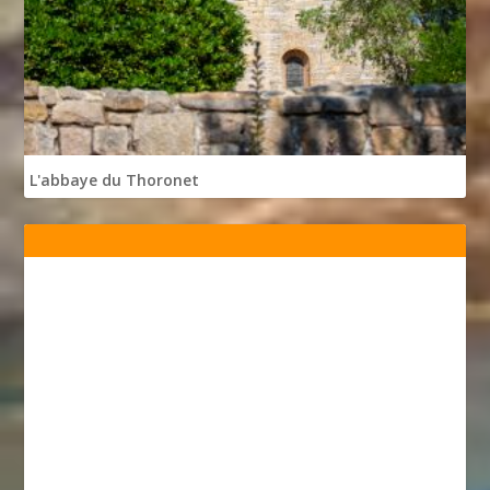
L'abbaye du Thoronet