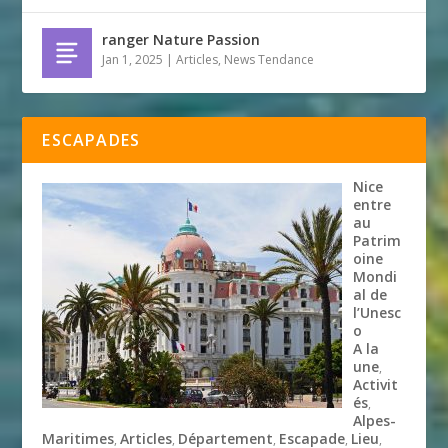
ranger Nature Passion
Jan 1, 2025
|
Articles
,
News Tendance
ESCAPADES
Nice
entre
au
Patrim
oine
Mondi
al de
l’Unesc
o
A la
une
,
Activit
és
,
Alpes-
Maritimes
Articles
Département
Escapade
Lieu
,
,
,
,
,