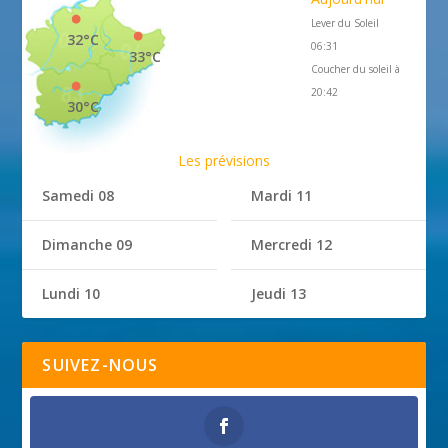
Lever du Soleil
32°C
06:31
33°C
Coucher du soleil à
20:42
30°C
Les prévisions
Samedi 08
Mardi 11
Dimanche 09
Mercredi 12
Lundi 10
Jeudi 13
SUIVEZ-NOUS