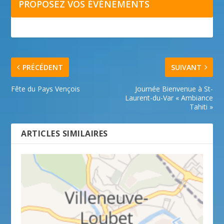
PROPOSEZ VOS ÉVÉNEMENTS
PRÉCÉDENT
SUIVANT
Fête du Pays Vençois
Journée Bienvenue à St-
Laurent-du-Var « Ambiance
Tahiti »
ARTICLES SIMILAIRES