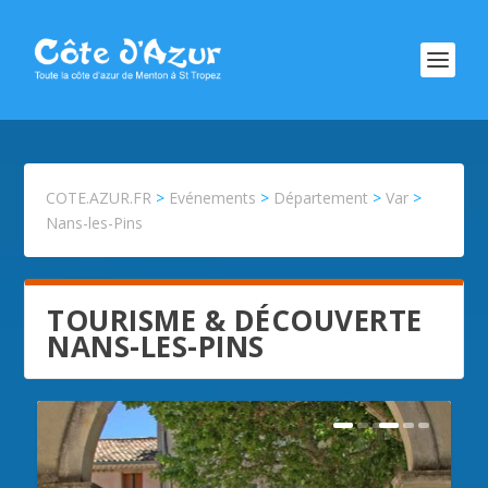
COTE.AZUR.FR
>
Evénements
>
Département
>
Var
>
Nans-les-Pins
TOURISME & DÉCOUVERTE
NANS-LES-PINS