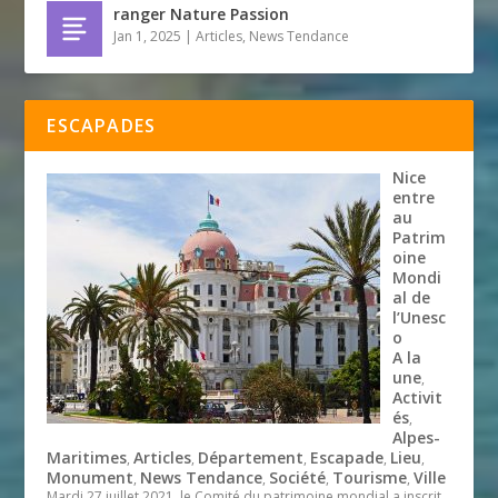
ranger Nature Passion
Jan 1, 2025
|
Articles
,
News Tendance
ESCAPADES
Nice
entre
au
Patrim
oine
Mondi
al de
l’Unesc
o
A la
une
,
Activit
és
,
Alpes-
Maritimes
Articles
Département
Escapade
Lieu
,
,
,
,
,
Monument
News Tendance
Société
Tourisme
Ville
,
,
,
,
Mardi 27 juillet 2021, le Comité du patrimoine mondial a inscrit