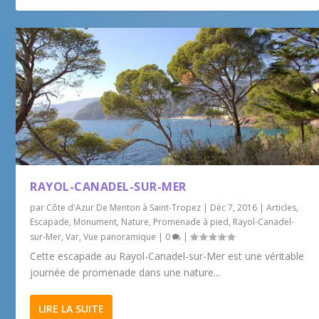
RAYOL-CANADEL-SUR-MER
par
Côte d'Azur De Menton à Saint-Tropez
|
Déc 7, 2016
|
Articles
,
Escapade
,
Monument
,
Nature
,
Promenade à pied
,
Rayol-Canadel-
sur-Mer
,
Var
,
Vue panoramique
|
0
|
Cette escapade au Rayol-Canadel-sur-Mer est une véritable
journée de promenade dans une nature...
LIRE LA SUITE