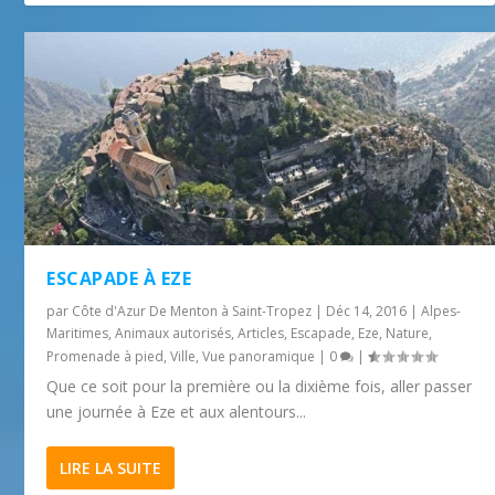
ESCAPADE À EZE
par
Côte d'Azur De Menton à Saint-Tropez
|
Déc 14, 2016
|
Alpes-
Maritimes
,
Animaux autorisés
,
Articles
,
Escapade
,
Eze
,
Nature
,
Promenade à pied
,
Ville
,
Vue panoramique
|
0
|
Que ce soit pour la première ou la dixième fois, aller passer
une journée à Eze et aux alentours...
LIRE LA SUITE