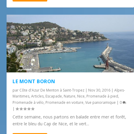
LE MONT BORON
par
Côte d'Azur De Menton à Saint-Tropez
|
Nov 30, 2016
|
Alpes-
Maritimes
,
Articles
,
Escapade
,
Nature
,
Nice
,
Promenade à pied
,
Promenade à vélo
,
Promenade en voiture
,
Vue panoramique
|
0
|
Cette semaine, nous partons en balade entre mer et forêt,
entre le bleu du Cap de Nice, et le vert...