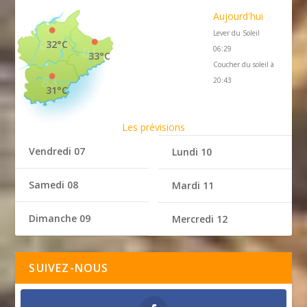
Aujourd'hui
Lever du Soleil
32°C
06:29
33°C
Coucher du soleil à
20:43
31°C
Les prévisions
Vendredi 07
Lundi 10
Samedi 08
Mardi 11
Dimanche 09
Mercredi 12
SUIVEZ-NOUS