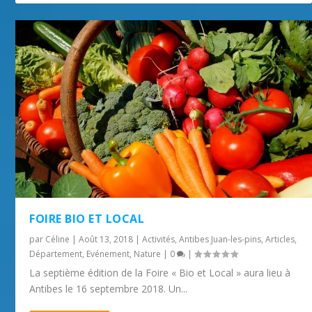
FOIRE BIO ET LOCAL
par
Céline
|
Août 13, 2018
|
Activités
,
Antibes Juan-les-pins
,
Articles
,
Département
,
Evénement
,
Nature
|
0
|
La septième édition de la Foire « Bio et Local » aura lieu à
Antibes le 16 septembre 2018. Un...