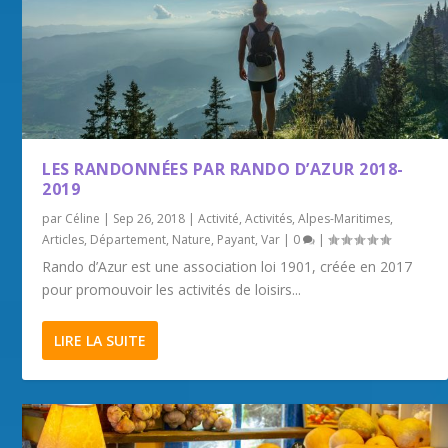
LES RANDONNÉES PAR RANDO D’AZUR 2018-
2019
par
Céline
|
Sep 26, 2018
|
Activité
,
Activités
,
Alpes-Maritimes
,
Articles
,
Département
,
Nature
,
Payant
,
Var
|
0
|
Rando d’Azur est une association loi 1901, créée en 2017
pour promouvoir les activités de loisirs...
LIRE LA SUITE