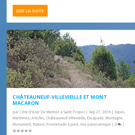
LIRE LA SUITE
CHÂTEAUNEUF-VILLEVIEILLE ET MONT
MACARON
par
Côte d'Azur De Menton à Saint-Tropez
|
Sep 27, 2016
|
Alpes-
Maritimes
,
Articles
,
Châteauneuf-Villevieille
,
Escapade
,
Montagne
,
Monument
,
Nature
,
Promenade à pied
,
Vue panoramique
|
0
|