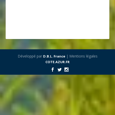
Développé par
| Mentions légales
D.B.L. France
COTE.AZUR.FR