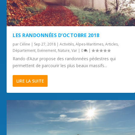
FOIRE BIO ET LOCAL
BALADE LE LONG DU CAP FERRAT
LE ROCHER DE ROQUEBRUNE
ROUBION
LES RANDONNÉES D’OCTOBRE 2018
par
Céline
|
Sep 27, 2018
|
Activités
,
Alpes-Maritimes
,
Articles
,
Département
,
Evénement
,
Nature
,
Var
|
0
|
Rando d’Azur propose des randonnées pédestres qui
permettent de parcourir les plus beaux massifs...
LIRE LA SUITE