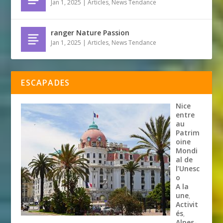
Jan 1, 2025
|
Articles
,
News Tendance
ranger Nature Passion
Jan 1, 2025
|
Articles
,
News Tendance
ESCAPADES
Nice
entre
au
Patrim
oine
Mondi
al de
l’Unesc
o
A la
une
,
Activit
és
,
Alpes-