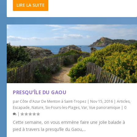
LIRE LA SUITE
PRESQU’ÎLE DU GAOU
par
Côte d'Azur De Menton à Saint-Tropez
|
Nov 15, 2016
|
Articles
,
Escapade
,
Nature
,
Six-Fours-les-Plages
,
Var
,
Vue panoramique
|
0
|
Cette semaine, on vous emmène faire une jolie balade à
pied à travers la presqu’île du Gaou,...