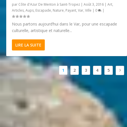
par
Côte d'Azur De Menton à Saint-Tropez
|
Août 3, 2016
|
Art
,
Articles
,
Aups
,
Escapade
,
Nature
,
Payant
,
Var
,
Ville
|
0
|
Nous partons aujourd’hui dans le Var, pour une escapade
culturelle, artistique et naturelle...
LIRE LA SUITE
1
2
3
4
5