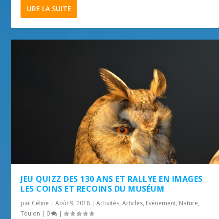
LIRE LA SUITE
JEU QUIZZ DES 130 ANS ET RALLYE EN IMAGES
LES COINS ET RECOINS DU MUSÉUM
par
Céline
|
Août 9, 2018
|
Activités
,
Articles
,
Evénement
,
Nature
,
Toulon
|
0
|