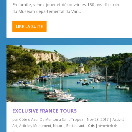
En famille, venez jouer et découvrir les 130 ans d’histoire
du Muséum départemental du Var....
LIRE LA SUITE
EXCLUSIVE FRANCE TOURS
par
Côte d'Azur De Menton à Saint-Tropez
|
Nov 23, 2017
|
Activité
,
Art
,
Articles
,
Monument
,
Nature
,
Restaurant
|
0
|