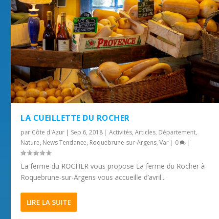
LA CUEILLETTE DU ROCHER
par
Côte d'Azur
|
Sep 6, 2018
|
Activités
,
Articles
,
Département
,
Nature
,
News Tendance
,
Roquebrune-sur-Argens
,
Var
|
0
|
La ferme du ROCHER vous propose La ferme du Rocher à
Roquebrune-sur-Argens vous accueille d’avril...
LIRE LA SUITE