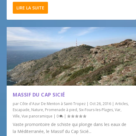
LIRE LA SUITE
MASSIF DU CAP SICIÉ
par
Côte d'Azur De Menton à Saint-Tropez
|
Oct 26, 2016
|
Articles
,
Escapade
,
Nature
,
Promenade à pied
,
Six-Fours-les-Plages
,
Var
,
Ville
,
Vue panoramique
|
0
|
Vaste promontoire de schiste qui plonge dans les eaux de
la Méditerranée, le Massif du Cap Sicié...