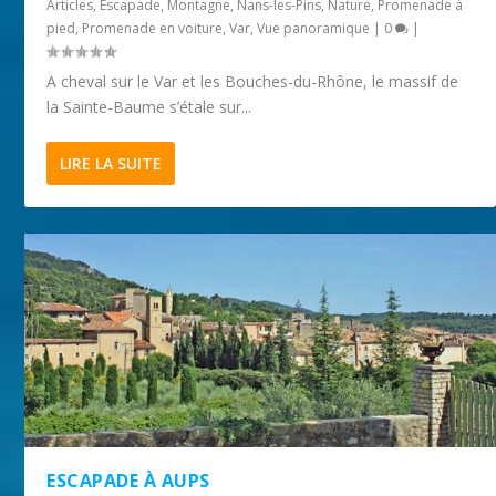
Articles
,
Escapade
,
Montagne
,
Nans-les-Pins
,
Nature
,
Promenade à
pied
,
Promenade en voiture
,
Var
,
Vue panoramique
|
0
|
A cheval sur le Var et les Bouches-du-Rhône, le massif de
la Sainte-Baume s’étale sur...
LIRE LA SUITE
ESCAPADE À AUPS