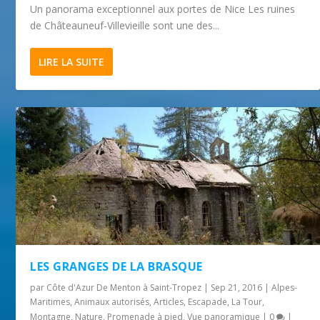
Un panorama exceptionnel aux portes de Nice Les ruines
de Châteauneuf-Villevieille sont une des...
LIRE LA SUITE
LES GRANGES DE LA BRASQUE
par
Côte d'Azur De Menton à Saint-Tropez
|
Sep 21, 2016
|
Alpes-
Maritimes
,
Animaux autorisés
,
Articles
,
Escapade
,
La Tour
,
Montagne
,
Nature
,
Promenade à pied
,
Vue panoramique
|
0
|