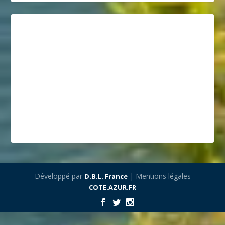
Développé par
| Mentions légales
D.B.L. France
COTE.AZUR.FR