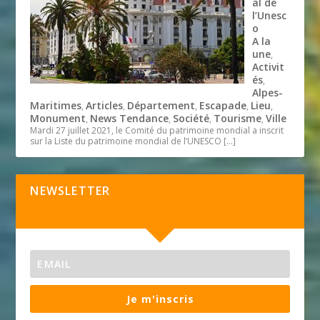
al de
l’Unesc
o
A la
une
,
Activit
és
,
Alpes-
Maritimes
Articles
Département
Escapade
Lieu
,
,
,
,
,
Monument
News Tendance
Société
Tourisme
Ville
,
,
,
,
Mardi 27 juillet 2021, le Comité du patrimoine mondial a inscrit
sur la Liste du patrimoine mondial de l’UNESCO
[…]
NEWSLETTER
Je m'inscris