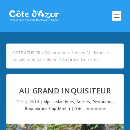
COTE.AZUR.FR
>
Département
>
Alpes-Maritimes
>
Roquebrune-Cap-Martin
>
Au Grand Inquisiteur
AU GRAND INQUISITEUR
Déc 4, 2014
|
Alpes-Maritimes
,
Articles
,
Restaurant
,
Roquebrune-Cap-Martin
|
0
|