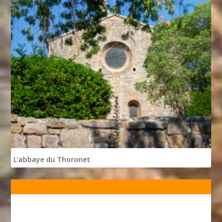
L'abbaye du Thoronet