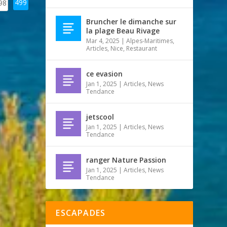
499
98
Bruncher le dimanche sur
la plage Beau Rivage
Mar 4, 2025
|
Alpes-Maritimes
,
Articles
,
Nice
,
Restaurant
ce evasion
Jan 1, 2025
|
Articles
,
News
Tendance
jetscool
Jan 1, 2025
|
Articles
,
News
Tendance
ranger Nature Passion
Jan 1, 2025
|
Articles
,
News
Tendance
ESCAPADES