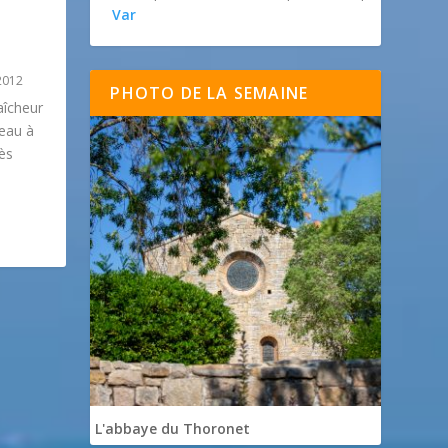
Var
2012
PHOTO DE LA SEMAINE
aîcheur
teau à
ès
L'abbaye du Thoronet