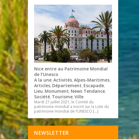
Nice entre au Patrimoine Mondial
de l’Unesco
A la une
Activités
Alpes-Maritimes
,
,
,
Articles
Département
Escapade
,
,
,
Lieu
Monument
News Tendance
,
,
,
Société
Tourisme
Ville
,
,
Mardi 27 juillet 2021, le Comité du
patrimoine mondial a inscrit sur la Liste du
patrimoine mondial de l’UNESCO
[…]
NEWSLETTER