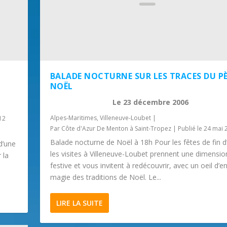
BALADE NOCTURNE SUR LES TRACES DU P
NOËL
Le
23 décembre 2006
Alpes-Maritimes
,
Villeneuve-Loubet
|
12
Par
Côte d'Azur De Menton à Saint-Tropez
|
Publié le 24 mai 
Balade nocturne de Noël à 18h Pour les fêtes de fin d
d’une
les visites à Villeneuve-Loubet prennent une dimensio
 la
festive et vous invitent à redécouvrir, avec un oeil d’en
magie des traditions de Noël. Le...
LIRE LA SUITE