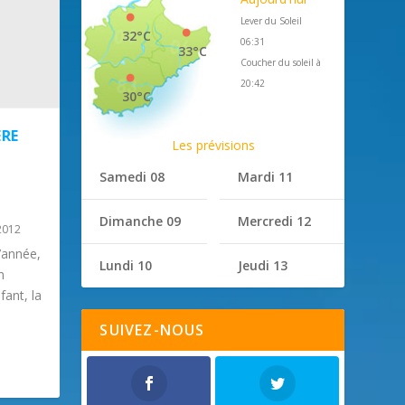
Lever du Soleil
32°C
06:31
33°C
Coucher du soleil à
20:42
30°C
ÈRE
Les prévisions
Samedi 08
Mardi 11
Dimanche 09
Mercredi 12
2012
’année,
Lundi 10
Jeudi 13
n
fant, la
SUIVEZ-NOUS