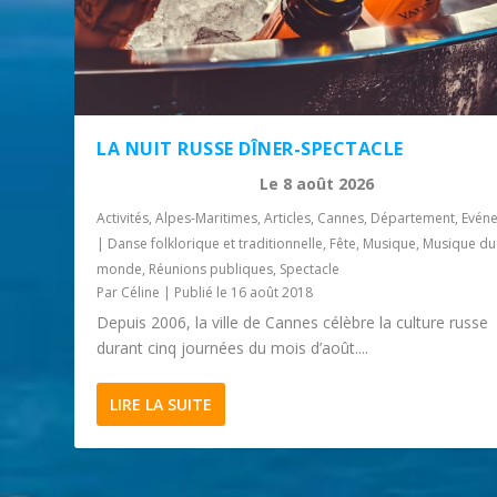
LA NUIT RUSSE DÎNER-SPECTACLE
Le
8 août 2026
Activités
,
Alpes-Maritimes
,
Articles
,
Cannes
,
Département
,
Evén
|
Danse folklorique et traditionnelle
,
Fête
,
Musique
,
Musique du
monde
,
Réunions publiques
,
Spectacle
Par
Céline
|
Publié le 16 août 2018
Depuis 2006, la ville de Cannes célèbre la culture russe
durant cinq journées du mois d’août....
LIRE LA SUITE