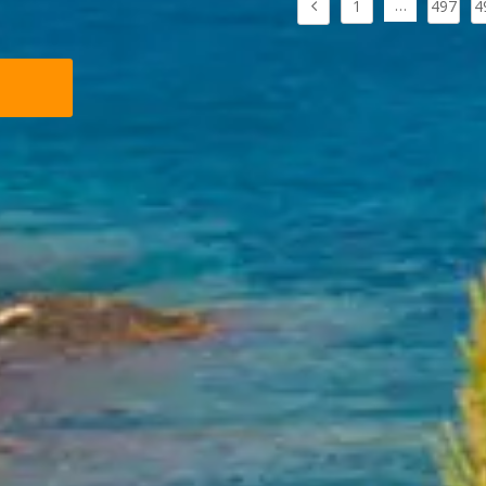
…
1
497
4