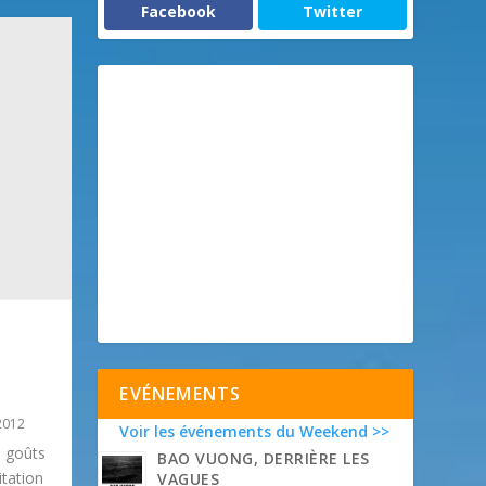
Facebook
Twitter
EVÉNEMENTS
2012
Voir les événements du Weekend >>
 goûts
BAO VUONG, DERRIÈRE LES
itation
VAGUES