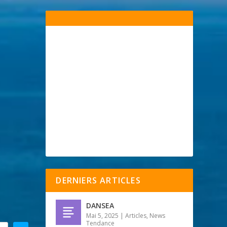
DERNIERS ARTICLES
DANSEA
Mai 5, 2025
|
Articles
,
News
Tendance