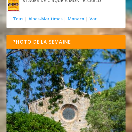
STAGES DE CIRQUE À MONTE-CARLO
Tous
|
Alpes-Maritimes
|
Monaco
|
Var
PHOTO DE LA SEMAINE