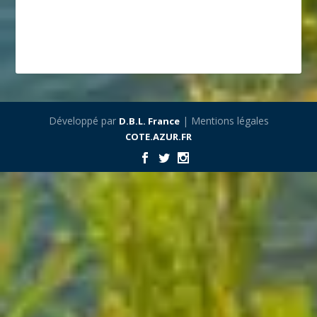
Développé par
| Mentions légales
D.B.L. France
COTE.AZUR.FR