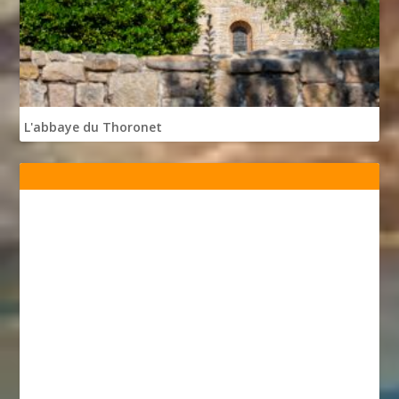
L'abbaye du Thoronet