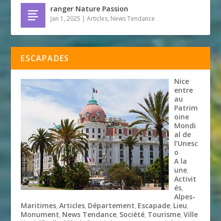
ranger Nature Passion
Jan 1, 2025
|
Articles
,
News Tendance
ESCAPADES
Nice
entre
au
Patrim
oine
Mondi
al de
l’Unesc
o
A la
une
,
Activit
és
,
Alpes-
Maritimes
Articles
Département
Escapade
Lieu
,
,
,
,
,
Monument
News Tendance
Société
Tourisme
Ville
,
,
,
,