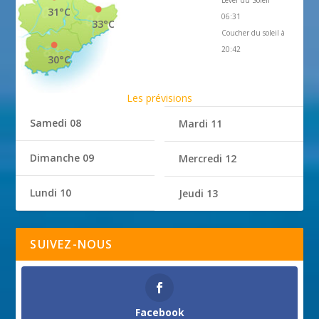
Lever du Soleil
31°C
06:31
33°C
Coucher du soleil à
20:42
30°C
Les prévisions
Samedi 08
Mardi 11
Dimanche 09
Mercredi 12
Lundi 10
Jeudi 13
SUIVEZ-NOUS
Facebook