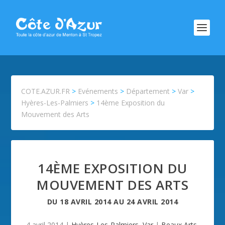
COTE.AZUR.FR
>
Evénements
>
Département
>
Var
>
Hyères-Les-Palmiers
>
14ème Exposition du
Mouvement des Arts
14ÈME EXPOSITION DU
MOUVEMENT DES ARTS
DU
18 AVRIL 2014
AU
24 AVRIL 2014
4 avril 2014
|
Hyères-Les-Palmiers
,
Var
|
Beaux Arts
,