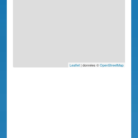
Leaflet
| données ©
OpenStreetMap