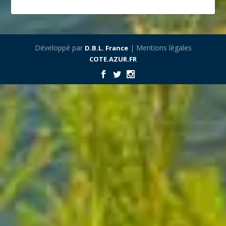
Développé par
| Mentions légales
D.B.L. France
COTE.AZUR.FR