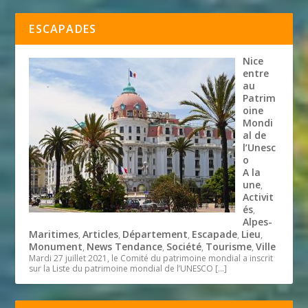
ESCAPADES
Nice
entre
au
Patrim
oine
Mondi
al de
l’Unesc
o
A la
une
,
Activit
és
,
Alpes-
Maritimes
Articles
Département
Escapade
Lieu
,
,
,
,
,
Monument
News Tendance
Société
Tourisme
Ville
,
,
,
,
Mardi 27 juillet 2021, le Comité du patrimoine mondial a inscrit
sur la Liste du patrimoine mondial de l’UNESCO
[…]