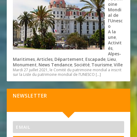
oine
Mondi
al de
l’Unesc
o
A la
une
,
Activit
és
,
Alpes-
Maritimes
Articles
Département
Escapade
Lieu
,
,
,
,
,
Monument
News Tendance
Société
Tourisme
Ville
,
,
,
,
Mardi 27 juillet 2021, le Comité du patrimoine mondial a inscrit
sur la Liste du patrimoine mondial de l’UNESCO
[…]
NEWSLETTER