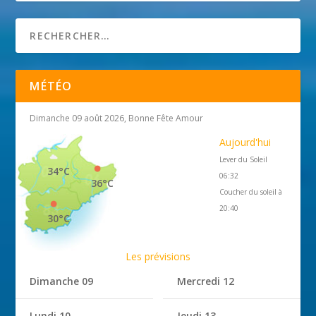
MÉTÉO
Dimanche 09 août 2026, Bonne Fête Amour
Aujourd'hui
Lever du Soleil
34°C
06:32
36°C
Coucher du soleil à
20:40
30°C
Les prévisions
Dimanche 09
Mercredi 12
Lundi 10
Jeudi 13