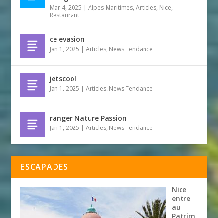
Mar 4, 2025
|
Alpes-Maritimes
,
Articles
,
Nice
,
Restaurant
ce evasion
Jan 1, 2025
|
Articles
,
News Tendance
jetscool
Jan 1, 2025
|
Articles
,
News Tendance
ranger Nature Passion
Jan 1, 2025
|
Articles
,
News Tendance
ESCAPADES
Nice
entre
au
Patrim