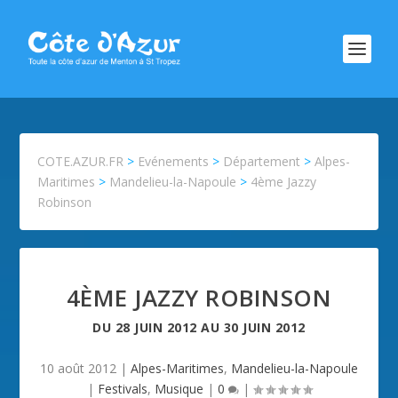
COTE.AZUR.FR
>
Evénements
>
Département
>
Alpes-
Maritimes
>
Mandelieu-la-Napoule
>
4ème Jazzy
Robinson
4ÈME JAZZY ROBINSON
DU
28 JUIN 2012
AU
30 JUIN 2012
10 août 2012
|
Alpes-Maritimes
,
Mandelieu-la-Napoule
|
Festivals
,
Musique
|
0
|