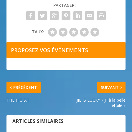
PARTAGER:
TAUX:
PROPOSEZ VOS ÉVÉNEMENTS
PRÉCÉDENT
SUIVANT
THE H.O.S.T
JIL IS LUCKY « Jil à la belle
étoile »
ARTICLES SIMILAIRES