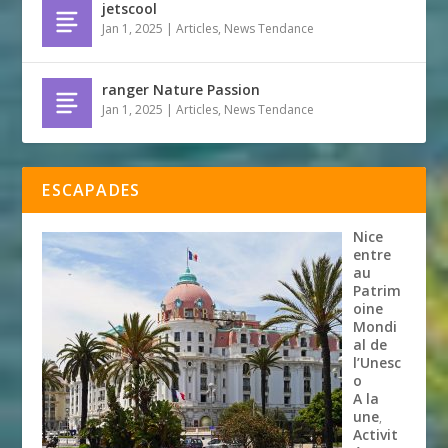
jetscool
Jan 1, 2025
|
Articles
,
News Tendance
ranger Nature Passion
Jan 1, 2025
|
Articles
,
News Tendance
ESCAPADES
Nice
entre
au
Patrim
oine
Mondi
al de
l’Unesc
o
A la
une
,
Activit