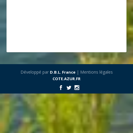
Développé par
| Mentions légales
D.B.L. France
COTE.AZUR.FR