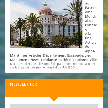
au
Patrim
oine
Mondi
al de
l’Unesc
o
A la
une
,
Activit
és
,
Alpes-
Maritimes
Articles
Département
Escapade
Lieu
,
,
,
,
,
Monument
News Tendance
Société
Tourisme
Ville
,
,
,
,
Mardi 27 juillet 2021, le Comité du patrimoine mondial a inscrit
sur la Liste du patrimoine mondial de l’UNESCO
[…]
NEWSLETTER