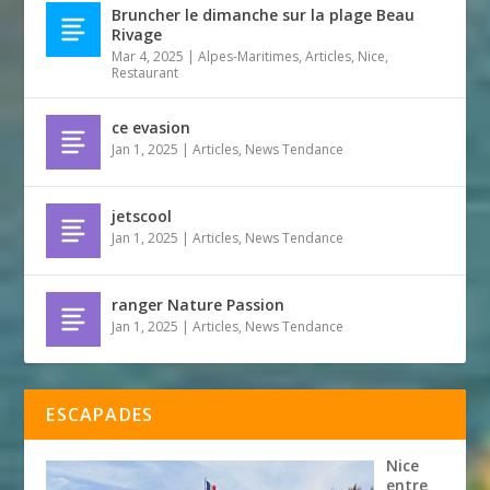
Bruncher le dimanche sur la plage Beau
Rivage
Mar 4, 2025
|
Alpes-Maritimes
,
Articles
,
Nice
,
Restaurant
ce evasion
Jan 1, 2025
|
Articles
,
News Tendance
jetscool
Jan 1, 2025
|
Articles
,
News Tendance
ranger Nature Passion
Jan 1, 2025
|
Articles
,
News Tendance
ESCAPADES
Nice
entre