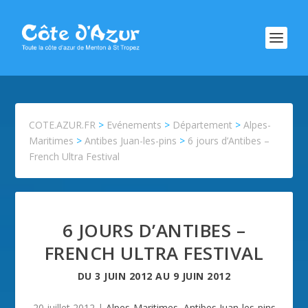
COTE.AZUR.FR
>
Evénements
>
Département
>
Alpes-
Maritimes
>
Antibes Juan-les-pins
>
6 jours d’Antibes –
French Ultra Festival
6 JOURS D’ANTIBES –
FRENCH ULTRA FESTIVAL
DU
3 JUIN 2012
AU
9 JUIN 2012
20 juillet 2012
|
Alpes-Maritimes
,
Antibes Juan-les-pins