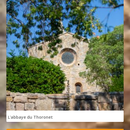
L'abbaye du Thoronet