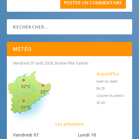
MÉTÉO
Vendredi 07 août 2026, Bonne Fête Gaétan
Aujourd'hui
Lever du Soleil
32°C
06:29
33°C
Coucher du soleil à
20:43
31°C
Les prévisions
Vendredi 07
Lundi 10