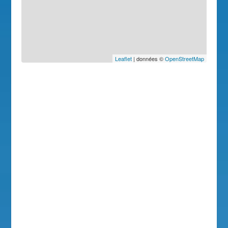
Leaflet
| données ©
OpenStreetMap