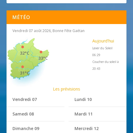
MÉTÉO
Vendredi 07 août 2026, Bonne Fête Gaétan
Aujourd'hui
Lever du Soleil
32°C
06:29
33°C
Coucher du soleil à
20:43
31°C
Les prévisions
Vendredi 07
Lundi 10
Samedi 08
Mardi 11
Dimanche 09
Mercredi 12