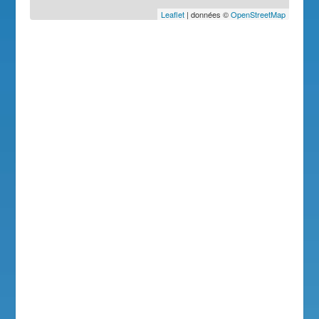
Leaflet
| données ©
OpenStreetMap