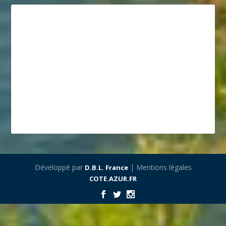
Développé par
| Mentions légales
D.B.L. France
COTE.AZUR.FR