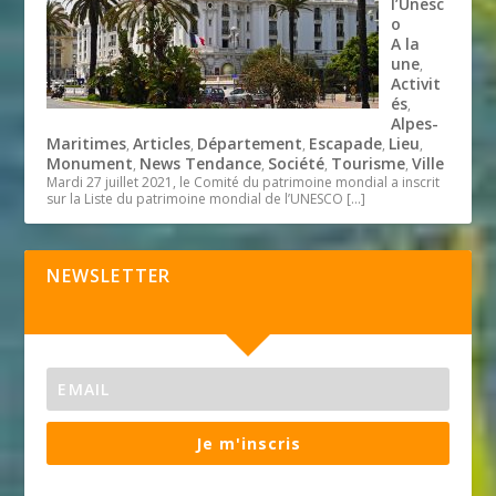
l’Unesc
o
A la
une
,
Activit
és
,
Alpes-
Maritimes
Articles
Département
Escapade
Lieu
,
,
,
,
,
Monument
News Tendance
Société
Tourisme
Ville
,
,
,
,
Mardi 27 juillet 2021, le Comité du patrimoine mondial a inscrit
sur la Liste du patrimoine mondial de l’UNESCO
[…]
NEWSLETTER
Je m'inscris