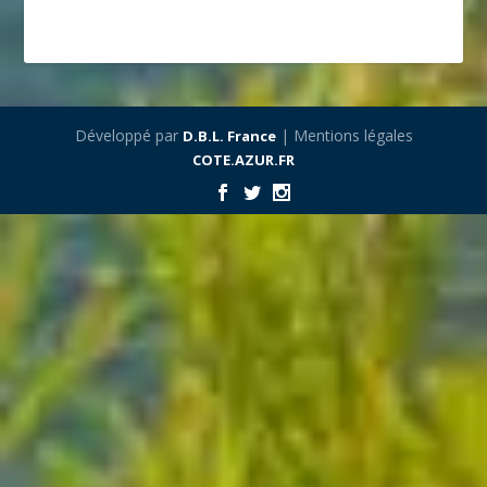
Développé par
| Mentions légales
D.B.L. France
COTE.AZUR.FR