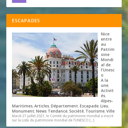
ESCAPADES
Nice
entre
au
Patrim
oine
Mondi
al de
l’Unesc
o
A la
une
,
Activit
és
,
Alpes-
Maritimes
Articles
Département
Escapade
Lieu
,
,
,
,
,
Monument
News Tendance
Société
Tourisme
Ville
,
,
,
,
Mardi 27 juillet 2021, le Comité du patrimoine mondial a inscrit
sur la Liste du patrimoine mondial de l’UNESCO
[…]