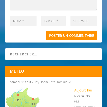
MÉTÉO
Samedi 08 août 2026, Bonne Fête Dominique
Aujourd'hui
Lever du Soleil
31°C
06:31
33°C