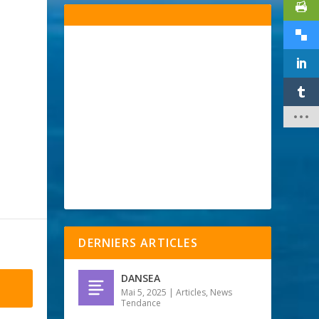
DERNIERS ARTICLES
DANSEA
Mai 5, 2025
|
Articles
,
News
Tendance