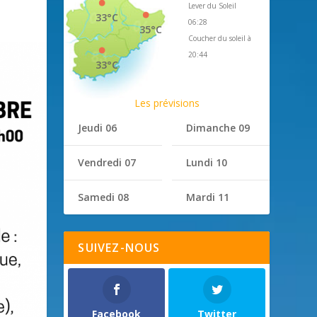
Lever du Soleil
33°C
06:28
35°C
Coucher du soleil à
20:44
33°C
Les prévisions
Jeudi 06
Dimanche 09
Vendredi 07
Lundi 10
Samedi 08
Mardi 11
SUIVEZ-NOUS
Facebook
Twitter