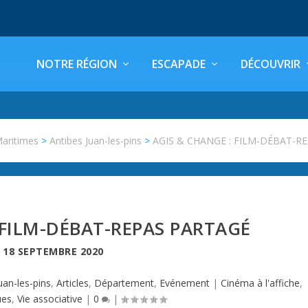
NOTRE RÉGION
ESCAPADE
DÉCOUVRIR
Maritimes
>
Antibes Juan-les-pins
>
AGIS & CHANGE : FILM-DÉBAT-R
 FILM-DÉBAT-REPAS PARTAGÉ
E
18 SEPTEMBRE 2020
uan-les-pins
,
Articles
,
Département
,
Evénement
|
Cinéma à l'affiche
,
ues
,
Vie associative
|
0
|