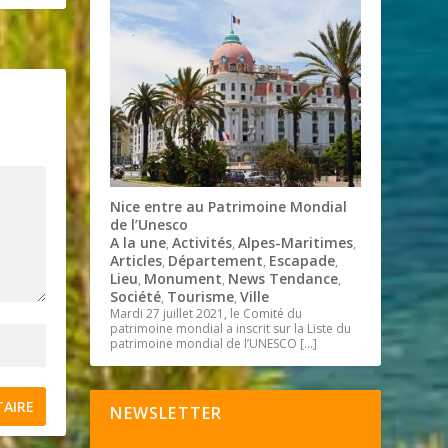
Nice entre au Patrimoine Mondial
de l’Unesco
A la une
Activités
Alpes-Maritimes
,
,
,
Articles
Département
Escapade
,
,
,
Lieu
Monument
News Tendance
,
,
,
Société
Tourisme
Ville
,
,
Mardi 27 juillet 2021, le Comité du
patrimoine mondial a inscrit sur la Liste du
patrimoine mondial de l’UNESCO
[…]
NEWSLETTER