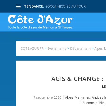
TENDANCE:
SOCCA NIÇOISE AU FOUR
COTE.AZUR.FR
>
Evénements
>
Département
>
Alpes-
AGIS & CHANGE :
L
7 septembre 2020
|
Alpes-Maritimes
,
Antibes J
Réunions publiq