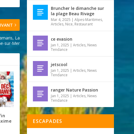
Bruncher le dimanche sur
la plage Beau Rivage
Mar 4, 2025
|
Alpes-Maritimes
,
Articles
,
Nice
,
Restaurant
IVANT
Tamaris, La
ce evasion
ne-sur-Mer
Jan 1, 2025
|
Articles
,
News
Tendance
jetscool
Jan 1, 2025
|
Articles
,
News
Tendance
ranger Nature Passion
Jan 1, 2025
|
Articles
,
News
Tendance
fin
ESCAPADES
axime