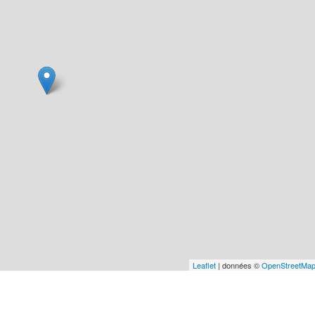
Leaflet
| données ©
OpenStreetMa