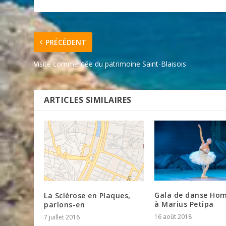
PRÉCÉDENT
Visite commentée du patrimoine Saint-Blaisois
ARTICLES SIMILAIRES
Gala de danse H
La Sclérose en Plaques,
à Marius Petipa
parlons-en
16 août 2018
7 juillet 2016