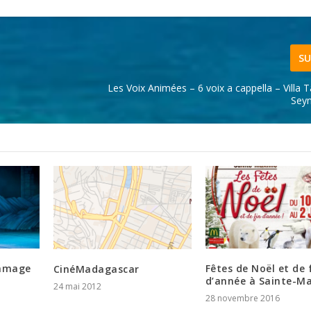
SU
Les Voix Animées – 6 voix a cappella – Villa 
Sey
ommage
Fêtes de Noël et de 
CinéMadagascar
d’année à Sainte-M
24 mai 2012
28 novembre 2016