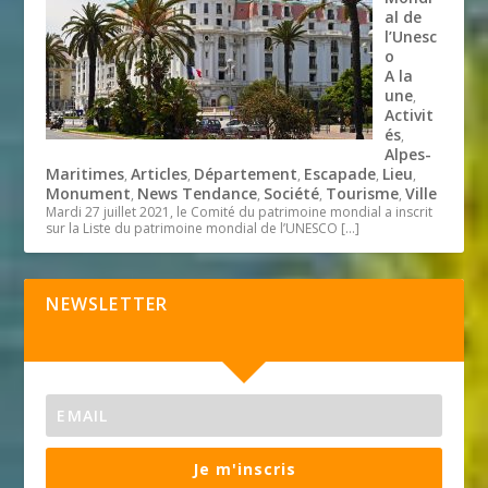
al de
l’Unesc
o
A la
une
,
Activit
és
,
Alpes-
Maritimes
Articles
Département
Escapade
Lieu
,
,
,
,
,
Monument
News Tendance
Société
Tourisme
Ville
,
,
,
,
Mardi 27 juillet 2021, le Comité du patrimoine mondial a inscrit
sur la Liste du patrimoine mondial de l’UNESCO
[…]
NEWSLETTER
Je m'inscris