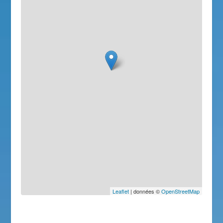
Leaflet
| données ©
OpenStreetMap