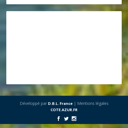
Développé par
| Mentions légales
D.B.L. France
COTE.AZUR.FR