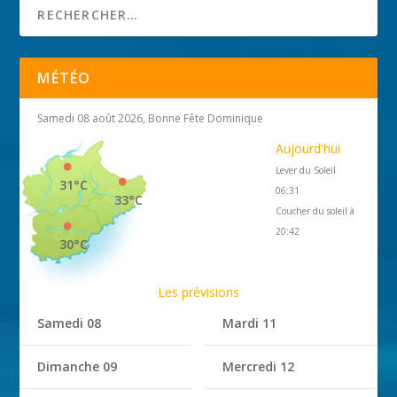
MÉTÉO
Samedi 08 août 2026, Bonne Fête Dominique
Aujourd'hui
Lever du Soleil
31°C
06:31
33°C
Coucher du soleil à
20:42
30°C
Les prévisions
Samedi 08
Mardi 11
Dimanche 09
Mercredi 12