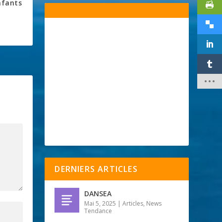
nfants
DERNIERS ARTICLES
DANSEA
Mai 5, 2025
|
Articles
,
News
Tendance