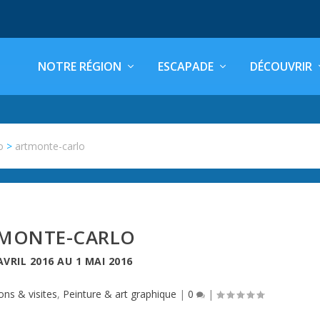
NOTRE RÉGION
ESCAPADE
DÉCOUVRIR
o
>
artmonte-carlo
MONTE-CARLO
AVRIL 2016
AU
1 MAI 2016
ons & visites
,
Peinture & art graphique
|
0
|