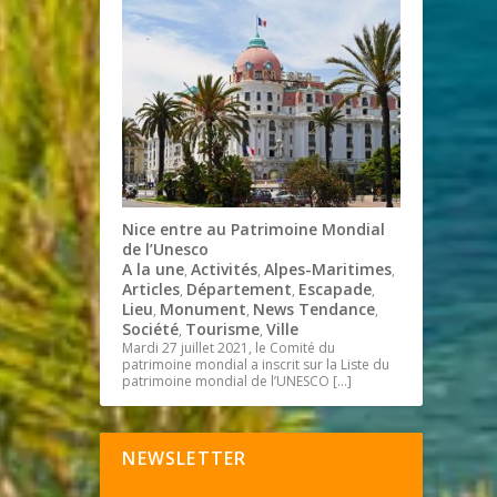
Nice entre au Patrimoine Mondial
de l’Unesco
A la une
Activités
Alpes-Maritimes
,
,
,
Articles
Département
Escapade
,
,
,
Lieu
Monument
News Tendance
,
,
,
Société
Tourisme
Ville
,
,
Mardi 27 juillet 2021, le Comité du
patrimoine mondial a inscrit sur la Liste du
patrimoine mondial de l’UNESCO
[…]
NEWSLETTER