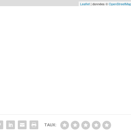
Leaflet
| données ©
OpenStreetMa
TAUX: