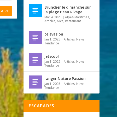
Bruncher le dimanche sur
la plage Beau Rivage
Mar 4, 2025
|
Alpes-Maritimes
,
Articles
,
Nice
,
Restaurant
ce evasion
Jan 1, 2025
|
Articles
,
News
Tendance
jetscool
Jan 1, 2025
|
Articles
,
News
Tendance
ranger Nature Passion
Jan 1, 2025
|
Articles
,
News
Tendance
ESCAPADES