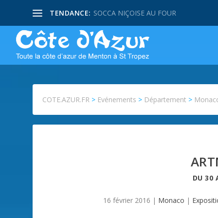
TENDANCE:
SOCCA NIÇOISE AU FOUR
COTE.AZUR.FR
>
Evénements
>
Département
>
Monac
ART
DU
30 
16 février 2016
|
Monaco
|
Expositi