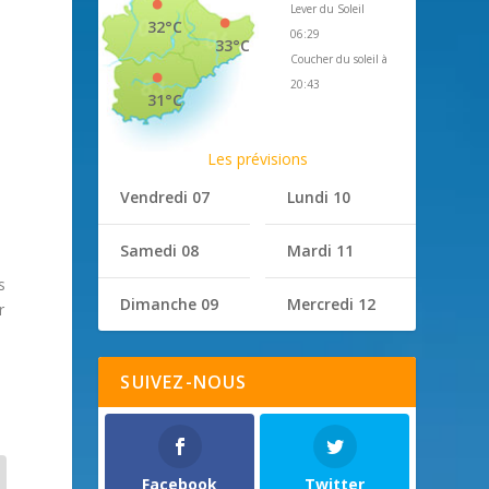
Lever du Soleil
32°C
06:29
33°C
Coucher du soleil à
20:43
31°C
Les prévisions
Vendredi 07
Lundi 10
Samedi 08
Mardi 11
s
Dimanche 09
Mercredi 12
r
SUIVEZ-NOUS
Facebook
Twitter