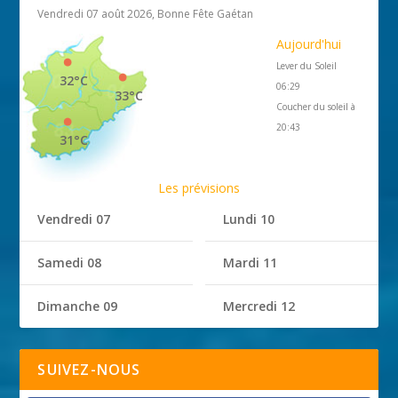
Vendredi 07 août 2026, Bonne Fête Gaétan
Aujourd'hui
Lever du Soleil
32°C
06:29
33°C
Coucher du soleil à
20:43
31°C
Les prévisions
Vendredi 07
Lundi 10
Samedi 08
Mardi 11
Dimanche 09
Mercredi 12
SUIVEZ-NOUS