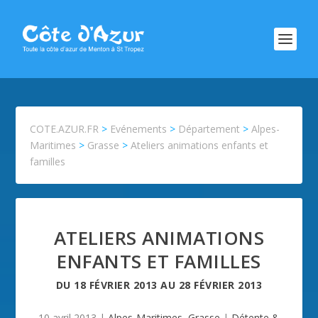
COTE.AZUR.FR
>
Evénements
>
Département
>
Alpes-
Maritimes
>
Grasse
>
Ateliers animations enfants et
familles
ATELIERS ANIMATIONS
ENFANTS ET FAMILLES
DU
18 FÉVRIER 2013
AU
28 FÉVRIER 2013
10 avril 2013
|
Alpes-Maritimes
,
Grasse
|
Détente &