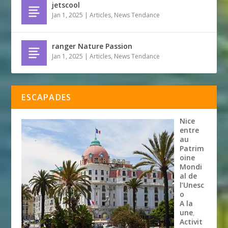
jetscool
Jan 1, 2025
|
Articles
,
News Tendance
ranger Nature Passion
Jan 1, 2025
|
Articles
,
News Tendance
ESCAPADES
Nice
entre
au
Patrim
oine
Mondi
al de
l’Unesc
o
A la
une
,
Activit