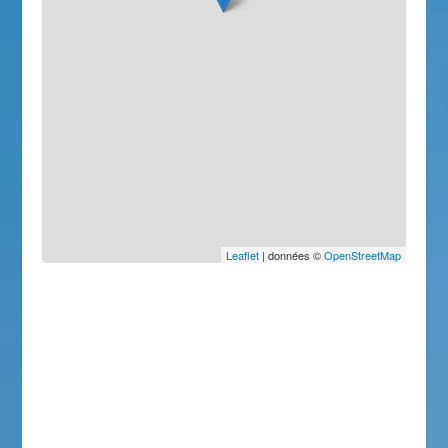
Leaflet
| données ©
OpenStreetMap