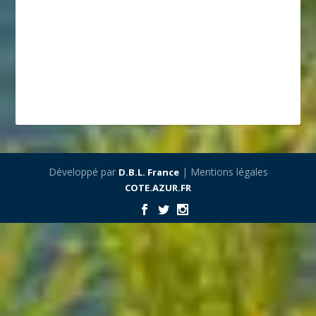
Développé par
| Mentions légales
D.B.L. France
COTE.AZUR.FR