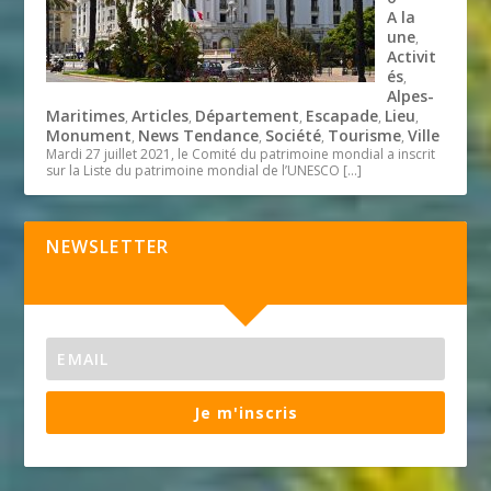
A la
une
,
Activit
és
,
Alpes-
Maritimes
Articles
Département
Escapade
Lieu
,
,
,
,
,
Monument
News Tendance
Société
Tourisme
Ville
,
,
,
,
Mardi 27 juillet 2021, le Comité du patrimoine mondial a inscrit
sur la Liste du patrimoine mondial de l’UNESCO
[…]
NEWSLETTER
Je m'inscris