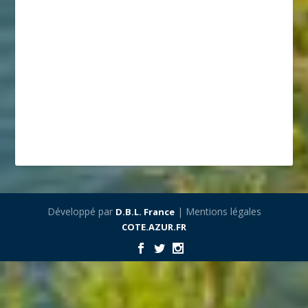
Développé par
| Mentions légales
D.B.L. France
COTE.AZUR.FR