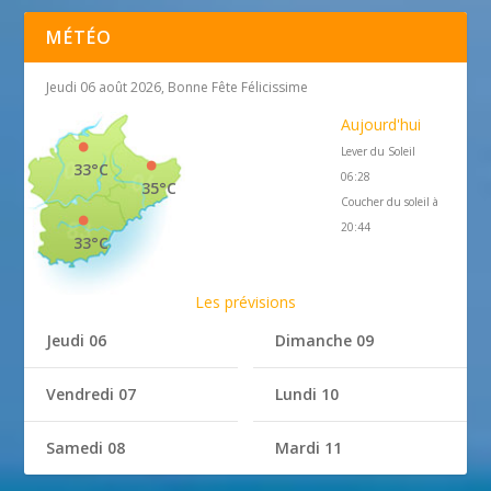
MÉTÉO
Jeudi 06 août 2026, Bonne Fête Félicissime
Aujourd'hui
Lever du Soleil
33°C
06:28
35°C
Coucher du soleil à
20:44
33°C
Les prévisions
Jeudi 06
Dimanche 09
Vendredi 07
Lundi 10
Samedi 08
Mardi 11