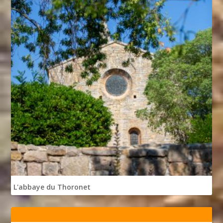
L'abbaye du Thoronet