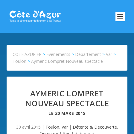
COTE.AZUR.FR
>
Evénements
>
Département
>
Var
>
Toulon
>
Aymeric Lompret Nouveau spectacle
AYMERIC LOMPRET
NOUVEAU SPECTACLE
LE
20 MARS 2015
30 avril 2015
|
Toulon
,
Var
|
Détente & Découverte
,
Spectacle
|
0
|