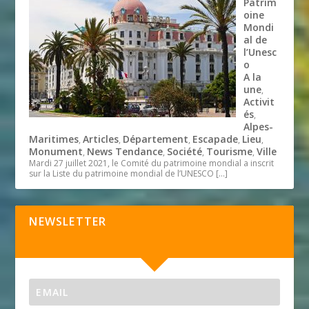
Patrim
oine
Mondi
al de
l’Unesc
o
A la
une
,
Activit
és
,
Alpes-
Maritimes
Articles
Département
Escapade
Lieu
,
,
,
,
,
Monument
News Tendance
Société
Tourisme
Ville
,
,
,
,
Mardi 27 juillet 2021, le Comité du patrimoine mondial a inscrit
sur la Liste du patrimoine mondial de l’UNESCO
[…]
NEWSLETTER