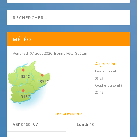
MÉTÉO
Vendredi 07 août 2026, Bonne Fête Gaétan
Aujourd'hui
Lever du Soleil
33°C
06:29
35°C
Coucher du soleil à
20:43
31°C
Les prévisions
Vendredi 07
Lundi 10