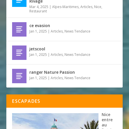
Rivage
Mar 4, 2025
|
Alpes-Maritimes
,
Articles
,
Nice
,
Restaurant
ce evasion
Jan 1, 2025
|
Articles
,
News Tendance
jetscool
Jan 1, 2025
|
Articles
,
News Tendance
ranger Nature Passion
Jan 1, 2025
|
Articles
,
News Tendance
ESCAPADES
Nice
entre
au