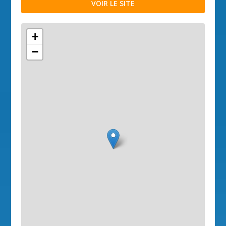
VOIR LE SITE
+
−