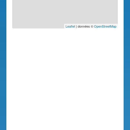
Leaflet
| données ©
OpenStreetMap