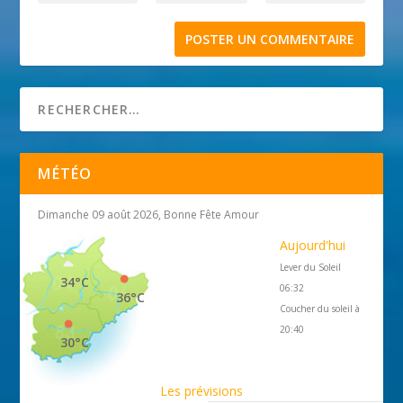
MÉTÉO
Dimanche 09 août 2026, Bonne Fête Amour
Aujourd'hui
Lever du Soleil
34°C
06:32
36°C
Coucher du soleil à
20:40
30°C
Les prévisions