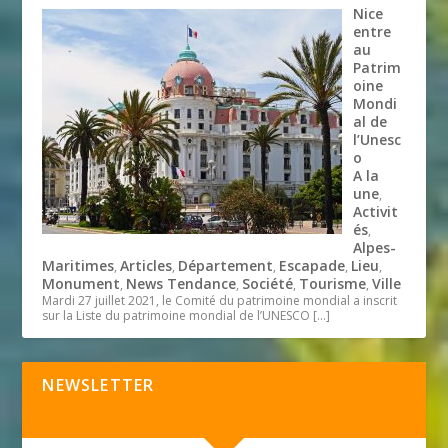
Nice
entre
au
Patrim
oine
Mondi
al de
l’Unesc
o
A la
une
,
Activit
és
,
Alpes-
Maritimes
Articles
Département
Escapade
Lieu
,
,
,
,
,
Monument
News Tendance
Société
Tourisme
Ville
,
,
,
,
Mardi 27 juillet 2021, le Comité du patrimoine mondial a inscrit
sur la Liste du patrimoine mondial de l’UNESCO
[…]
NEWSLETTER