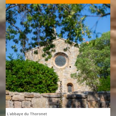
L'abbaye du Thoronet