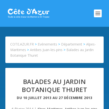
COTE.AZUR.FR
>
Evénements
>
Département
>
Alpes-
Maritimes
>
Antibes Juan-les-pins
>
Balades au Jardin
Botanique Thuret
BALADES AU JARDIN
BOTANIQUE THURET
DU
10 JUILLET 2013
AU
27 DÉCEMBRE 2013
6 février 2014
|
Alpes-Maritimes
,
Antibes Juan-les-pins