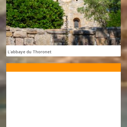
L'abbaye du Thoronet