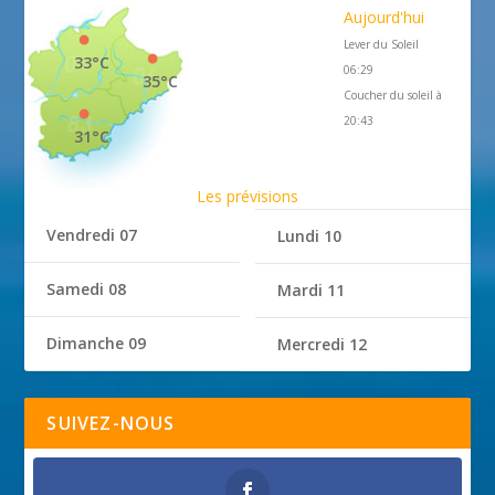
Aujourd'hui
Lever du Soleil
33°C
06:29
35°C
Coucher du soleil à
20:43
31°C
Les prévisions
Vendredi 07
Lundi 10
Samedi 08
Mardi 11
Dimanche 09
Mercredi 12
SUIVEZ-NOUS