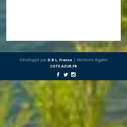
Développé par
| Mentions légales
D.B.L. France
COTE.AZUR.FR