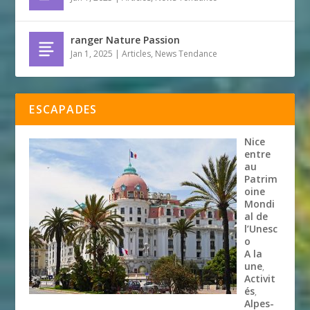
ranger Nature Passion
Jan 1, 2025
|
Articles
,
News Tendance
ESCAPADES
Nice
entre
au
Patrim
oine
Mondi
al de
l’Unesc
o
A la
une
,
Activit
és
,
Alpes-