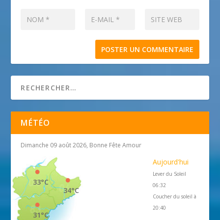
MÉTÉO
Dimanche 09 août 2026, Bonne Fête Amour
Aujourd'hui
Lever du Soleil
33°C
06:32
34°C
Coucher du soleil à
20:40
31°C