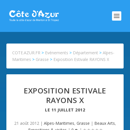
COTE.AZUR.FR
>
Evénements
>
Département
>
Alpes-
Maritimes
>
Grasse
>
Exposition Estivale RAYONS X
EXPOSITION ESTIVALE
RAYONS X
LE
11 JUILLET 2012
21 août 2012
|
Alpes-Maritimes
,
Grasse
|
Beaux Arts
,
Expositions & visites
|
0
|