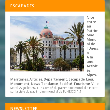
ESCAPADES
Nice
entre
au
Patrim
oine
Mondi
al de
l’Unesc
o
A la
une
,
Activit
és
,
Alpes-
Maritimes
Articles
Département
Escapade
Lieu
,
,
,
,
,
Monument
News Tendance
Société
Tourisme
Ville
,
,
,
,
Mardi 27 juillet 2021, le Comité du patrimoine mondial a inscrit
sur la Liste du patrimoine mondial de l’UNESCO
[…]
NEWSLETTER