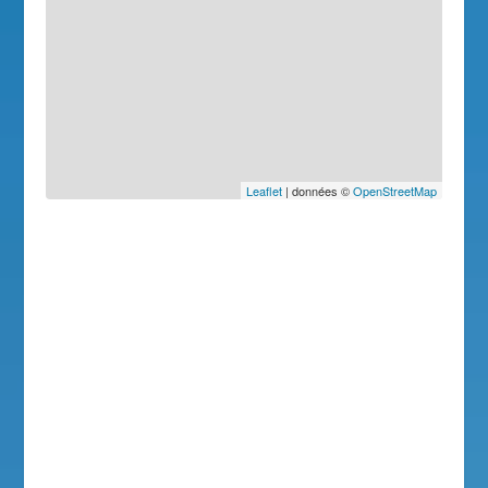
Leaflet
| données ©
OpenStreetMap