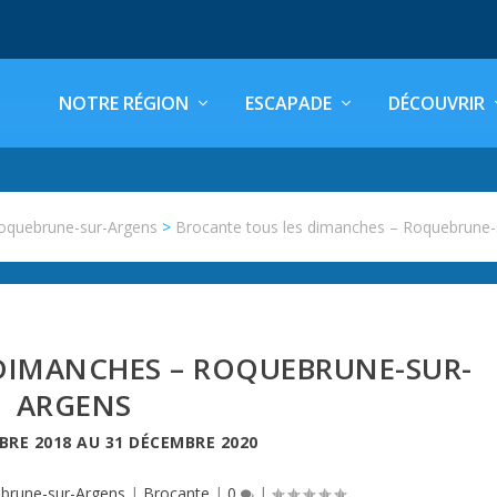
NOTRE RÉGION
ESCAPADE
DÉCOUVRIR
oquebrune-sur-Argens
>
Brocante tous les dimanches – Roquebrune-
DIMANCHES – ROQUEBRUNE-SUR-
ARGENS
BRE 2018
AU
31 DÉCEMBRE 2020
brune-sur-Argens
|
Brocante
|
0
|