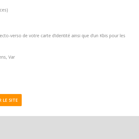
aces)
s
cto-verso de votre carte d’identité ainsi que d’un Kbis pour les
ns, Var
R LE SITE