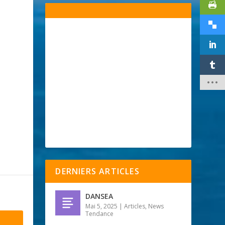
DERNIERS ARTICLES
DANSEA
Mai 5, 2025
|
Articles
,
News
Tendance