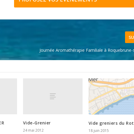
SU
Journée Aromathérapie Familiale à Roquebrune-
ER
Vide-Grenier
Vide greniers du Ro
24 mai 2012
18 juin 2015