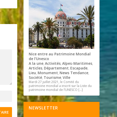
Nice entre au Patrimoine Mondial
de l’Unesco
A la une
Activités
Alpes-Maritimes
,
,
,
Articles
Département
Escapade
,
,
,
Lieu
Monument
News Tendance
,
,
,
Société
Tourisme
Ville
,
,
Mardi 27 juillet 2021, le Comité du
patrimoine mondial a inscrit sur la Liste du
patrimoine mondial de l’UNESCO
[…]
NEWSLETTER