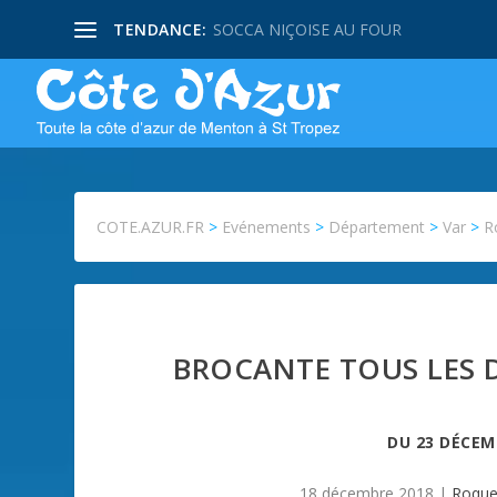
TENDANCE:
SOCCA NIÇOISE AU FOUR
COTE.AZUR.FR
>
Evénements
>
Département
>
Var
>
R
BROCANTE TOUS LES 
DU
23 DÉCEM
18 décembre 2018
|
Roque