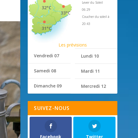
Lever du Soleil
32°C
06:29
33°C
Coucher du soleil à
20:43
31°C
Les prévisions
Vendredi 07
Lundi 10
Samedi 08
Mardi 11
Dimanche 09
Mercredi 12
SUIVEZ-NOUS
Facebook
Twitter