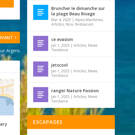
Bruncher le dimanche sur
la plage Beau Rivage
Mar 4, 2025
|
Alpes-Maritimes
,
Articles
,
Nice
,
Restaurant
IVANT
ce evasion
Jan 1, 2025
|
Articles
,
News
Tendance
sur-Argens
jetscool
Jan 1, 2025
|
Articles
,
News
Tendance
ranger Nature Passion
Jan 1, 2025
|
Articles
,
News
Tendance
ESCAPADES
tary