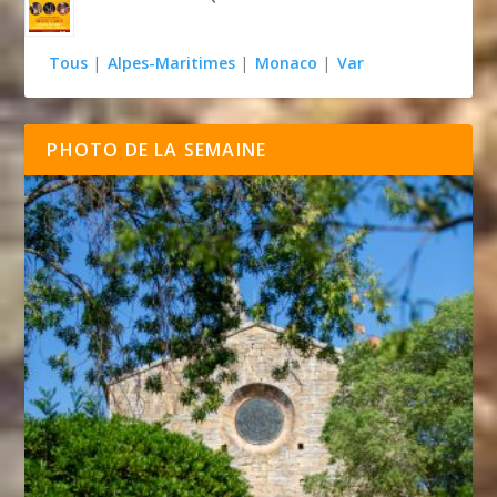
Tous
|
Alpes-Maritimes
|
Monaco
|
Var
PHOTO DE LA SEMAINE