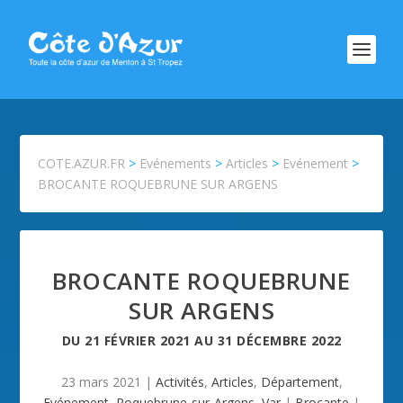
COTE.AZUR.FR
>
Evénements
>
Articles
>
Evénement
>
BROCANTE ROQUEBRUNE SUR ARGENS
BROCANTE ROQUEBRUNE
SUR ARGENS
DU
21 FÉVRIER 2021
AU
31 DÉCEMBRE 2022
23 mars 2021
|
Activités
,
Articles
,
Département
,
Evénement
,
Roquebrune-sur-Argens
,
Var
|
Brocante
|