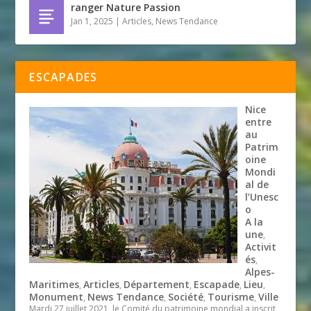
ranger Nature Passion
Jan 1, 2025
|
Articles
,
News Tendance
ESCAPADES
Nice
entre
au
Patrim
oine
Mondi
al de
l’Unesc
o
A la
une
,
Activit
és
,
Alpes-
Maritimes
Articles
Département
Escapade
Lieu
,
,
,
,
,
Monument
News Tendance
Société
Tourisme
Ville
,
,
,
,
Mardi 27 juillet 2021, le Comité du patrimoine mondial a inscrit