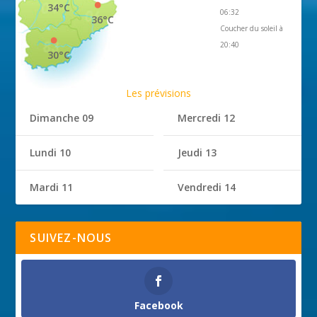
34°C
06:32
36°C
Coucher du soleil à
20:40
30°C
Les prévisions
Dimanche 09
Mercredi 12
Lundi 10
Jeudi 13
Mardi 11
Vendredi 14
SUIVEZ-NOUS
Facebook