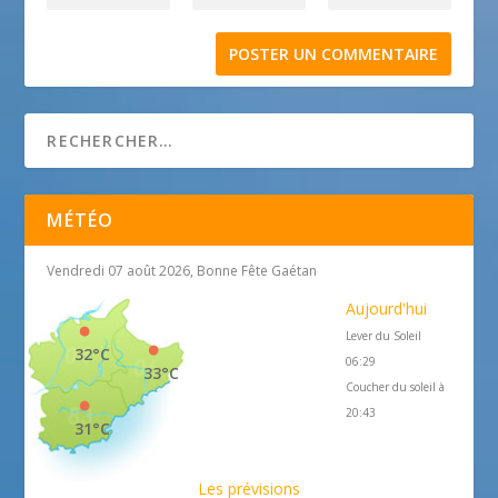
MÉTÉO
Vendredi 07 août 2026, Bonne Fête Gaétan
Aujourd'hui
Lever du Soleil
32°C
06:29
33°C
Coucher du soleil à
20:43
31°C
Les prévisions