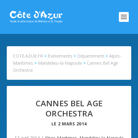
COTE.AZUR.FR
>
Evénements
>
Département
>
Alpes-
Maritimes
>
Mandelieu-la-Napoule
>
Cannes Bel Age
Orchestra
CANNES BEL AGE
ORCHESTRA
LE
2 MARS 2014
12 avril 2014
|
Alpes-Maritimes
,
Mandelieu-la-Napoule