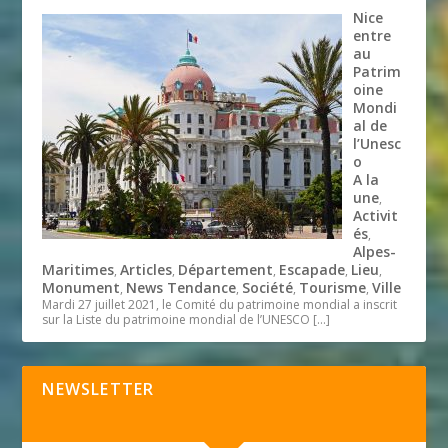
Nice
entre
au
Patrim
oine
Mondi
al de
l’Unesc
o
A la
une
,
Activit
és
,
Alpes-
Maritimes
Articles
Département
Escapade
Lieu
,
,
,
,
,
Monument
News Tendance
Société
Tourisme
Ville
,
,
,
,
Mardi 27 juillet 2021, le Comité du patrimoine mondial a inscrit
sur la Liste du patrimoine mondial de l’UNESCO
[…]
NEWSLETTER