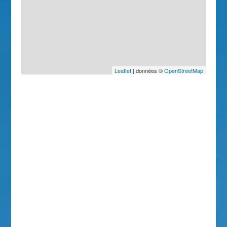
Leaflet
| données ©
OpenStreetMap