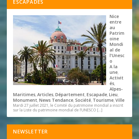
ESCAPADES
Nice
entre
au
Patrim
oine
Mondi
al de
l’Unesc
o
A la
une
,
Activit
és
,
Alpes-
Maritimes
Articles
Département
Escapade
Lieu
,
,
,
,
,
Monument
News Tendance
Société
Tourisme
Ville
,
,
,
,
Mardi 27 juillet 2021, le Comité du patrimoine mondial a inscrit
sur la Liste du patrimoine mondial de l’UNESCO
[…]
NEWSLETTER