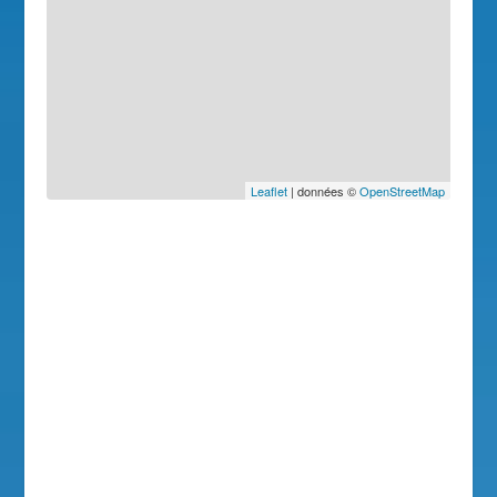
Leaflet
| données ©
OpenStreetMap