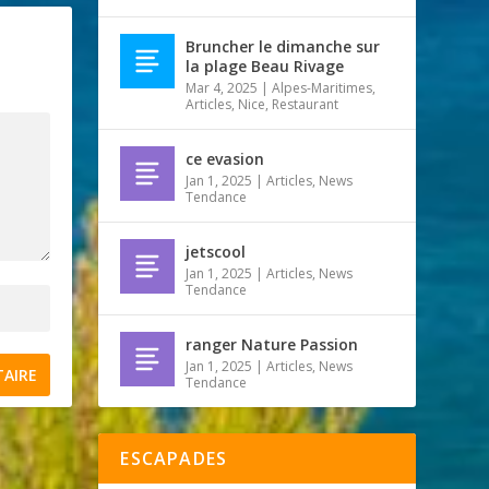
Bruncher le dimanche sur
la plage Beau Rivage
Mar 4, 2025
|
Alpes-Maritimes
,
Articles
,
Nice
,
Restaurant
ce evasion
Jan 1, 2025
|
Articles
,
News
Tendance
jetscool
Jan 1, 2025
|
Articles
,
News
Tendance
ranger Nature Passion
Jan 1, 2025
|
Articles
,
News
Tendance
ESCAPADES