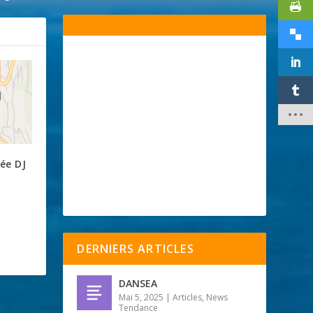
rée DJ
DERNIERS ARTICLES
DANSEA
Mai 5, 2025
|
Articles
,
News
Tendance