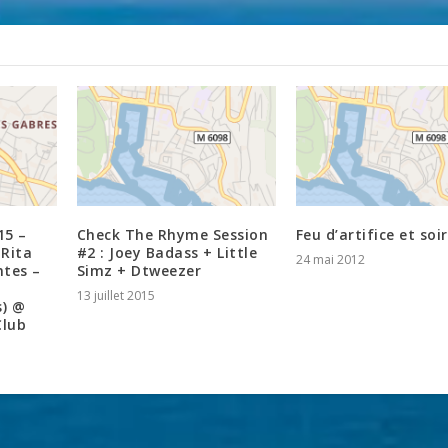
15 –
Check The Rhyme Session
Feu d’artifice et soi
 Rita
#2 : Joey Badass + Little
24 mai 2012
ntes –
Simz + Dtweezer
13 juillet 2015
s) @
Club