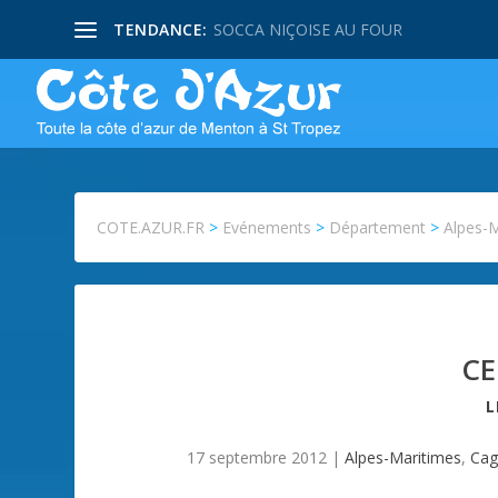
TENDANCE:
SOCCA NIÇOISE AU FOUR
COTE.AZUR.FR
>
Evénements
>
Département
>
Alpes-
CE
17 septembre 2012
|
Alpes-Maritimes
,
Cag