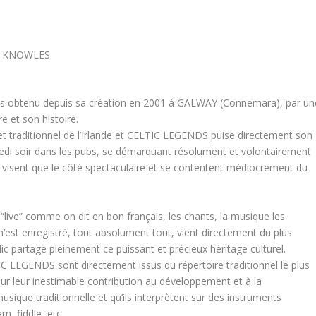
TH KNOWLES
ès obtenu depuis sa création en 2001 à GALWAY (Connemara), par un
e et son histoire.
et traditionnel de l’Irlande et CELTIC LEGENDS puise directement son
medi soir dans les pubs, se démarquant résolument et volontairement
e visent que le côté spectaculaire et se contentent médiocrement du
 en “live” comme on dit en bon français, les chants, la musique les
’est enregistré, tout absolument tout, vient directement du plus
blic partage pleinement ce puissant et précieux héritage culturel.
C LEGENDS sont directement issus du répertoire traditionnel le plus
ur leur inestimable contribution au développement et à la
usique traditionnelle et qu’ils interprètent sur des instruments
am, fiddle, etc…