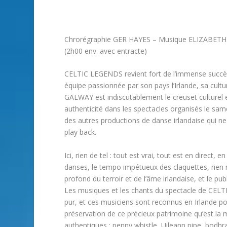
Chrorégraphie GER HAYES – Musique ELIZABE
(2h00 env. avec entracte)
CELTIC LEGENDS revient fort de l’immense succ
équipe passionnée par son pays l’Irlande, sa cultur
GALWAY est indiscutablement le creuset culturel 
authenticité dans les spectacles organisés le sa
des autres productions de danse irlandaise qui n
play back.
Ici, rien de tel : tout est vrai, tout est en direct,
danses, le tempo impétueux des claquettes, rien n
profond du terroir et de l’âme irlandaise, et le pu
Les musiques et les chants du spectacle de CELTI
pur, et ces musiciens sont reconnus en Irlande po
préservation de ce précieux patrimoine qu’est la m
authentiques : penny whistle, Uileann pipe, bodhr