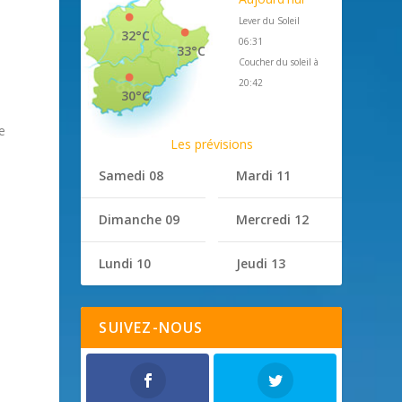
Lever du Soleil
32°C
06:31
33°C
Coucher du soleil à
20:42
30°C
e
Les prévisions
Samedi 08
Mardi 11
Dimanche 09
Mercredi 12
Lundi 10
Jeudi 13
SUIVEZ-NOUS