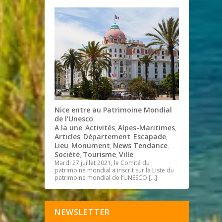
Nice entre au Patrimoine Mondial
de l’Unesco
A la une
Activités
Alpes-Maritimes
,
,
,
Articles
Département
Escapade
,
,
,
Lieu
Monument
News Tendance
,
,
,
Société
Tourisme
Ville
,
,
Mardi 27 juillet 2021, le Comité du
patrimoine mondial a inscrit sur la Liste du
patrimoine mondial de l’UNESCO
[…]
NEWSLETTER