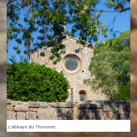
L'abbaye du Thoronet