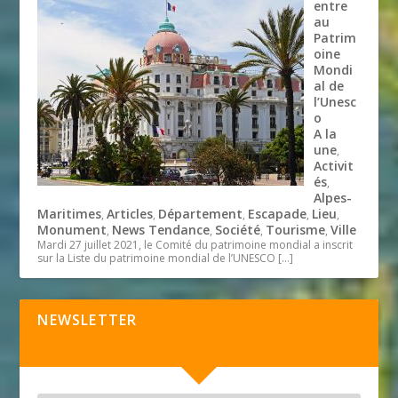
entre
au
Patrim
oine
Mondi
al de
l’Unesc
o
A la
une
,
Activit
és
,
Alpes-
Maritimes
Articles
Département
Escapade
Lieu
,
,
,
,
,
Monument
News Tendance
Société
Tourisme
Ville
,
,
,
,
Mardi 27 juillet 2021, le Comité du patrimoine mondial a inscrit
sur la Liste du patrimoine mondial de l’UNESCO
[…]
NEWSLETTER