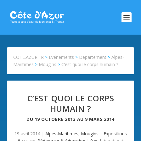
COTE.AZUR.FR
>
Evénements
>
Département
>
Alpes-
Maritimes
>
Mougins
>
C’est quoi le corps humain ?
C’EST QUOI LE CORPS
HUMAIN ?
DU
19 OCTOBRE 2013
AU
9 MARS 2014
19 avril 2014
|
Alpes-Maritimes
,
Mougins
|
Expositions
& visites
,
Pédagogie & éducation
|
0
|