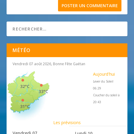
MÉTÉO
Vendredi 07 août 2026, Bonne Fête Gaétan
Aujourd'hui
Lever du Soleil
32°C
06:29
33°C
Coucher du soleil à
20:43
31°C
Les prévisions
Vendredi 07
Lundi 10