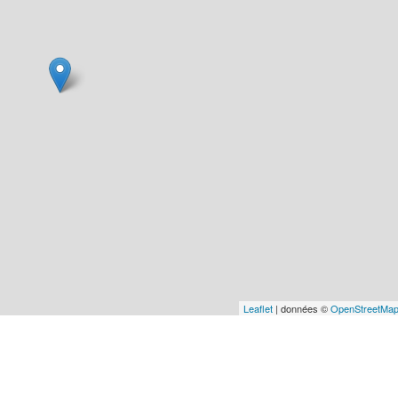
Leaflet
| données ©
OpenStreetMa