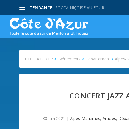
TENDANCE:
SOCCA NIÇOISE AU FOUR
COTE.AZUR.FR
>
Evénements
>
Département
>
Alpes-
CONCERT JAZZ A
30 juin 2021
|
Alpes-Maritimes
,
Articles
,
Dépa