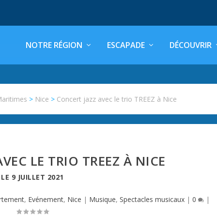
NOTRE RÉGION
ESCAPADE
DÉCOUVRIR
Maritimes
>
Nice
>
Concert jazz avec le trio TREEZ à Nice
VEC LE TRIO TREEZ À NICE
LE
9 JUILLET 2021
rtement
,
Evénement
,
Nice
|
Musique
,
Spectacles musicaux
|
0
|