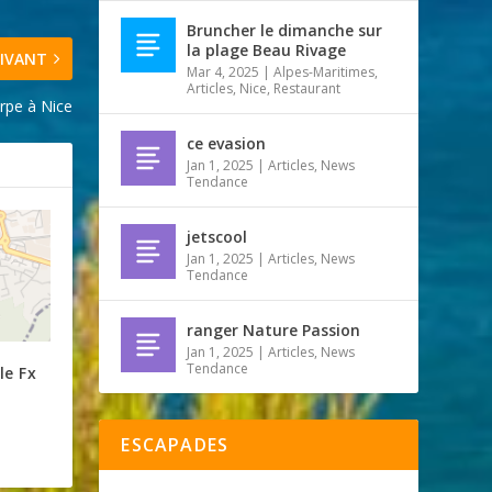
Bruncher le dimanche sur
la plage Beau Rivage
IVANT
Mar 4, 2025
|
Alpes-Maritimes
,
Articles
,
Nice
,
Restaurant
rpe à Nice
ce evasion
Jan 1, 2025
|
Articles
,
News
Tendance
jetscool
Jan 1, 2025
|
Articles
,
News
Tendance
ranger Nature Passion
Jan 1, 2025
|
Articles
,
News
Tendance
le Fx
ESCAPADES