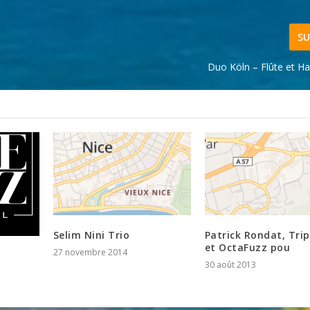
SU
Duo Köln – Flûte et Ha
Selim Nini Trio
Patrick Rondat, Trip
et OctaFuzz pou
27 novembre 2014
30 août 2013