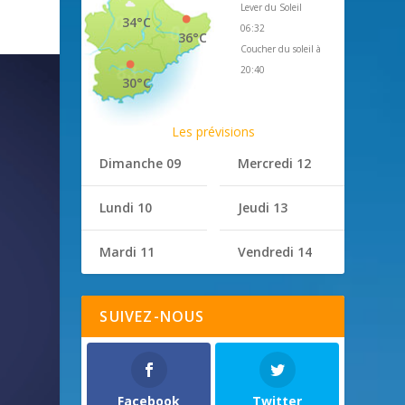
Lever du Soleil
34°C
06:32
36°C
Coucher du soleil à
20:40
30°C
Les prévisions
Dimanche 09
Mercredi 12
Lundi 10
Jeudi 13
Mardi 11
Vendredi 14
SUIVEZ-NOUS
Facebook
Twitter