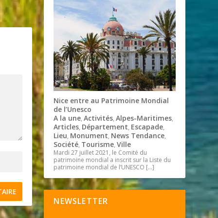
Nice entre au Patrimoine Mondial
de l’Unesco
A la une
Activités
Alpes-Maritimes
,
,
,
Articles
Département
Escapade
,
,
,
Lieu
Monument
News Tendance
,
,
,
Société
Tourisme
Ville
,
,
Mardi 27 juillet 2021, le Comité du
patrimoine mondial a inscrit sur la Liste du
patrimoine mondial de l’UNESCO
[…]
NEWSLETTER