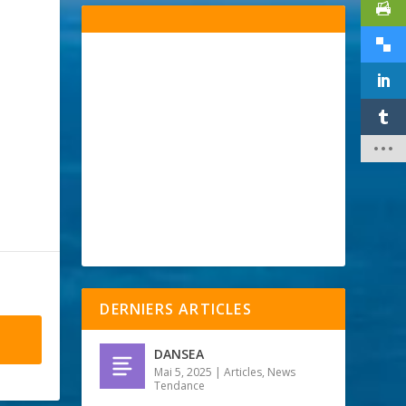
DERNIERS ARTICLES
DANSEA
Mai 5, 2025
|
Articles
,
News
Tendance